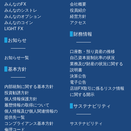
みんなのFX
会社概要
みんなのシストレ
役員紹介
みんなのオプション
経営方針
みんなのコイン
アクセス
LIGHT FX
財務情報
お知らせ
口座数・預り資産の推移
お知らせ一覧
自己資本規制比率の状況
業務及び財産の状況に関する
基本方針
説明書
決算公告
電子公告
内部統制に関する基本方針
店頭FX取引に係るリスク情報
投資勧誘方針
に関する開示
個人情報保護方針
履歴情報の取得について
サステナビリティ
個人情報及び個人関連情報の
提供先一覧
コンプライアンス基本方針
サステナビリティ
倫理コード