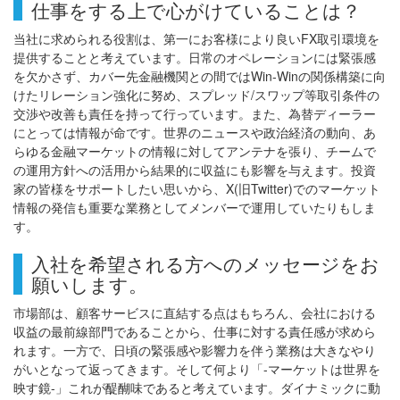
仕事をする上で心がけていることは？
当社に求められる役割は、第一にお客様により良いFX取引環境を
提供することと考えています。日常のオペレーションには緊張感
を欠かさず、カバー先金融機関との間ではWin-Winの関係構築に向
けたリレーション強化に努め、スプレッド/スワップ等取引条件の
交渉や改善も責任を持って行っています。また、為替ディーラー
にとっては情報が命です。世界のニュースや政治経済の動向、あ
らゆる金融マーケットの情報に対してアンテナを張り、チームで
の運用方針への活用から結果的に収益にも影響を与えます。投資
家の皆様をサポートしたい思いから、X(旧Twitter)でのマーケット
情報の発信も重要な業務としてメンバーで運用していたりもしま
す。
入社を希望される方へのメッセージをお
願いします。
市場部は、顧客サービスに直結する点はもちろん、会社における
収益の最前線部門であることから、仕事に対する責任感が求めら
れます。一方で、日頃の緊張感や影響力を伴う業務は大きなやり
がいとなって返ってきます。そして何より「-マーケットは世界を
映す鏡-」これが醍醐味であると考えています。ダイナミックに動