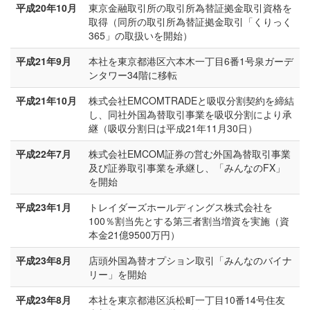
平成20年10月
東京金融取引所の取引所為替証拠金取引資格を
取得（同所の取引所為替証拠金取引「くりっく
365」の取扱いを開始）
平成21年9月
本社を東京都港区六本木一丁目6番1号泉ガーデ
ンタワー34階に移転
平成21年10月
株式会社EMCOMTRADEと吸収分割契約を締結
し、同社外国為替取引事業を吸収分割により承
継（吸収分割日は平成21年11月30日）
平成22年7月
株式会社EMCOM証券の営む外国為替取引事業
及び証券取引事業を承継し、「みんなのFX」
を開始
平成23年1月
トレイダーズホールディングス株式会社を
100％割当先とする第三者割当増資を実施（資
本金21億9500万円）
平成23年8月
店頭外国為替オプション取引「みんなのバイナ
リー」を開始
平成23年8月
本社を東京都港区浜松町一丁目10番14号住友