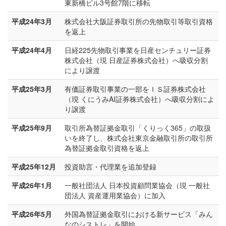
東新橋ビル3号館7階に移転
平成24年3月
株式会社大阪証券取引所の先物取引等取引資格
を返上
平成24年4月
日経225先物取引事業を日産センチュリー証券
株式会社（現 日産証券株式会社）へ吸収分割
により譲渡
平成25年3月
有価証券取引事業の一部をＩＳ証券株式会社
（現 くにうみAI証券株式会社）へ吸収分割によ
り譲渡
平成25年9月
取引所為替証拠金取引「くりっく365」の取扱
いを終了し、株式会社東京金融取引所の取引所
為替証拠金取引資格を返上
平成25年12月
投資助言・代理業を追加登録
平成26年1月
一般社団法人 日本投資顧問業協会（現 一般社
団法人 資産運用業協会）に加入
平成26年5月
外国為替証拠金取引における新サービス「みん
なのシストレ」を開始