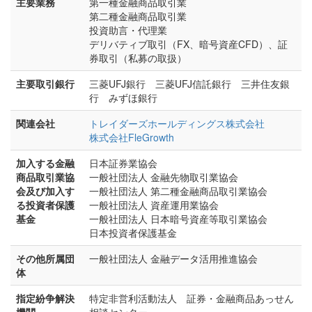
主要業務
第一種金融商品取引業
第二種金融商品取引業
投資助言・代理業
デリバティブ取引（FX、暗号資産CFD）、証
券取引（私募の取扱）
主要取引銀行
三菱UFJ銀行 三菱UFJ信託銀行 三井住友銀
行 みずほ銀行
関連会社
トレイダーズホールディングス株式会社
株式会社FleGrowth
加入する金融
日本証券業協会
商品取引業協
一般社団法人 金融先物取引業協会
会及び加入す
一般社団法人 第二種金融商品取引業協会
る投資者保護
一般社団法人 資産運用業協会
基金
一般社団法人 日本暗号資産等取引業協会
日本投資者保護基金
その他所属団
一般社団法人 金融データ活用推進協会
体
指定紛争解決
特定非営利活動法人 証券・金融商品あっせん