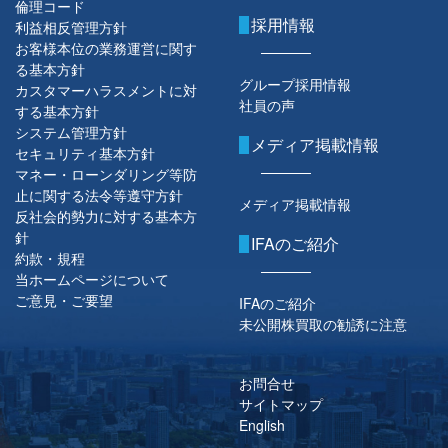
倫理コード
採用情報
利益相反管理方針
お客様本位の業務運営に関す
る基本方針
グループ採用情報
カスタマーハラスメントに対
社員の声
する基本方針
システム管理方針
メディア掲載情報
セキュリティ基本方針
マネー・ローンダリング等防
止に関する法令等遵守方針
メディア掲載情報
反社会的勢力に対する基本方
針
IFAのご紹介
約款・規程
当ホームページについて
ご意見・ご要望
IFAのご紹介
未公開株買取の勧誘に注意
お問合せ
サイトマップ
English