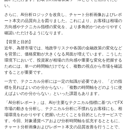
い。
さらに、AI分析ロジックを改良し、チャート分析画像およびレポ
ート本文の品質向上を図りました。これにより、お客様は相場の
方向感やテクニカル指標の変化を、より多角的かつわかりやすく
確認いただけるようになります。
【背景と目的】
近年、為替市場では、地政学リスクや各国の金融政策の変化など
を背景に、価格変動が大きくなる局面が増えています。こうした
環境下において、投資家が相場の方向感や重要な変化を把握する
ためには、単一の時間軸だけでなく、複数の視点から市場を確認
することが重要です。
一方で、テクニカル分析には一定の知識が必要であり、「どの指
標を見ればよいのか分からない」「複数の時間軸をどのように使
えばよいのか分からない」といった課題もあります。
「AI分析レポート」は、AIが主要なテクニカル指標に基づいてFX
市場の動きを分析し、テクニカル分析に不慣れなお客様にも、相
場環境をわかりやすく把握いただくことを目的としたサービスで
す。今回、対象通貨ペアおよび分析時間軸を拡充するとともに、
チャート分析画像およびレポート本文の品質改善を行うことで、