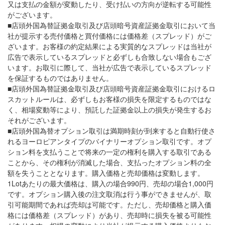
又は支払の金額が変動したり、受け払いの方向が逆転する可能性
がございます。
■店頭外国為替証拠金取引及び店頭暗号資産証拠金取引において当
社が提示する売付価格と買付価格には価格差（スプレッド）がご
ざいます。お客様の約定結果による実質的なスプレッドは当社が
広告で表示しているスプレッドと必ずしも合致しない場合もござ
います。お取引に際して、当社が広告で表示しているスプレッド
を保証するものではありません。
■店頭外国為替証拠金取引及び店頭暗号資産証拠金取引におけるロ
スカットルールは、必ずしもお客様の損失を限定するものではな
く、相場変動等により、預託した証拠金以上の損失が発生するお
それがございます。
■店頭外国為替オプション取引は満期時刻が到来すると自動行使さ
れるヨーロピアンタイプのバイナリーオプション取引です。オプ
ション料を支払うことで将来の一定の権利を購入する取引である
ことから、その権利が消滅した場合、支払ったオプション料の全
額を失うこととなります。購入価格と売却価格は変動します。
1Lotあたりの最大価格は、購入の場合990円、売却の場合1,000円
です。オプション購入後の注文取消は行う事ができませんが、取
引可能期間であれば売却は可能です。ただし、売却価格と購入価
格には価格差（スプレッド）があり、売却時に損失を被る可能性