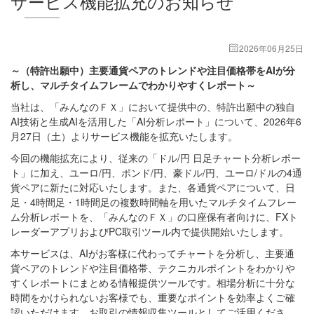
サービス機能拡充のお知らせ
2026年06月25日
～（特許出願中）主要通貨ペアのトレンドや注目価格帯をAIが分
析し、マルチタイムフレームでわかりやすくレポート～
当社は、「みんなのＦＸ」において提供中の、特許出願中の独自
AI技術と生成AIを活用した「AI分析レポート」について、2026年6
月27日（土）よりサービス機能を拡充いたします。
今回の機能拡充により、従来の「ドル/円 日足チャート分析レポー
ト」に加え、ユーロ/円、ポンド/円、豪ドル/円、ユーロ/ドルの4通
貨ペアに新たに対応いたします。また、各通貨ペアについて、日
足・4時間足・1時間足の複数時間軸を用いたマルチタイムフレー
ム分析レポートを、「みんなのＦＸ」の口座保有者向けに、FXト
レーダーアプリおよびPC取引ツール内で提供開始いたします。
本サービスは、AIがお客様に代わってチャートを分析し、主要通
貨ペアのトレンドや注目価格帯、テクニカルポイントをわかりや
すくレポートにまとめる情報提供ツールです。相場分析に十分な
時間をかけられないお客様でも、重要なポイントを効率よくご確
認いただけます。お取引の情報収集ツールとしてご活用くださ