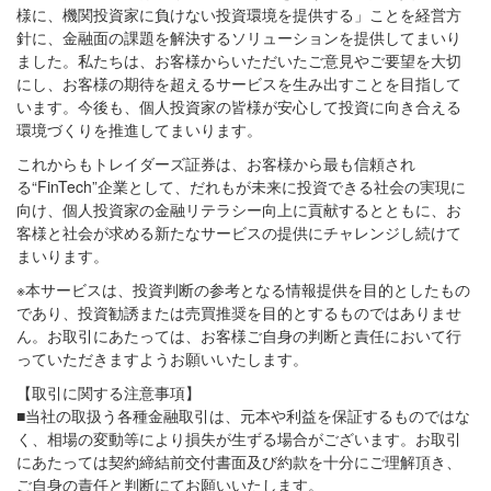
様に、機関投資家に負けない投資環境を提供する」ことを経営方
針に、金融面の課題を解決するソリューションを提供してまいり
ました。私たちは、お客様からいただいたご意見やご要望を大切
にし、お客様の期待を超えるサービスを生み出すことを目指して
います。今後も、個人投資家の皆様が安心して投資に向き合える
環境づくりを推進してまいります。
これからもトレイダーズ証券は、お客様から最も信頼され
る“FinTech”企業として、だれもが未来に投資できる社会の実現に
向け、個人投資家の金融リテラシー向上に貢献するとともに、お
客様と社会が求める新たなサービスの提供にチャレンジし続けて
まいります。
※本サービスは、投資判断の参考となる情報提供を目的としたもの
であり、投資勧誘または売買推奨を目的とするものではありませ
ん。お取引にあたっては、お客様ご自身の判断と責任において行
っていただきますようお願いいたします。
【取引に関する注意事項】
■当社の取扱う各種金融取引は、元本や利益を保証するものではな
く、相場の変動等により損失が生ずる場合がございます。お取引
にあたっては契約締結前交付書面及び約款を十分にご理解頂き、
ご自身の責任と判断にてお願いいたします。