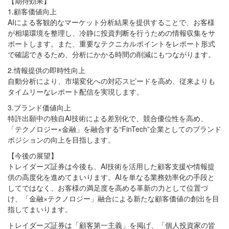
【期待効果】
1.顧客価値向上
AIによる客観的なマーケット分析結果を提供することで、お客様
が相場環境を整理し、冷静に投資判断を行うための情報収集をサ
ポートします。また、重要なテクニカルポイントをレポート形式
で確認できるため、分析にかかる時間の削減にもつながります。
2.情報提供の即時性向上
自動分析により、市場変化への対応スピードを高め、従来よりも
タイムリーなレポート配信を実現します。
3.ブランド価値向上
特許出願中の独自AI技術による差別化で、競合優位性を高め、
「テクノロジー×金融」を融合する“FinTech”企業としてのブランド
ポジションの向上を目指します。
【今後の展望】
トレイダーズ証券は今後も、AI技術を活用した顧客支援や情報提
供の高度化を進めてまいります。AIを単なる業務効率化の手段と
してではなく、お客様の満足度を高める革新の力として位置づ
け、「金融×テクノロジー」融合による新たな顧客価値の創出を目
指してまいります。
トレイダーズ証券は「顧客第一主義」を掲げ、「個人投資家の皆