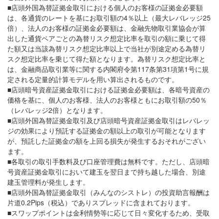
■店頭外国為替証拠金取引における個人のお客様の証拠金必要額
は、各通貨のレートを基にお取引額の4％以上（最大レバレッジ25
倍）、法人のお客様の証拠金必要額は、金融先物取引業協会が算
出した通貨ペアごとの為替リスク想定比率を取引の額に乗じて得
た額又は当該為替リスク想定比率以上で当社が別途定める為替リ
スク想定比率を乗じて得た額となります。為替リスク想定比率と
は、金融商品取引業等に関する内閣府令第117条第31項第1号に規
定される定量的計算モデルを用い算出されるものです。
■店頭暗号資産証拠金取引における証拠金必要額は、各暗号資産の
価格を基に、個人のお客様、法人のお客様ともにお取引額の50％
（レバレッジ2倍）となります。
■店頭外国為替証拠金取引及び店頭暗号資産証拠金取引はレバレッ
ジの効果により預託する証拠金の額以上の取引が可能となります
が、預託した証拠金の額を上回る損失が発生するおそれがござい
ます。
■各取引の取引手数料及び口座管理費は無料です。ただし、店頭暗
号資産証拠金取引において建玉を翌日まで持ち越した場合、別途
建玉管理料が発生します。
■店頭外国為替証拠金取引（みんなのシストレ）の投資助言報酬は
片道0.2Pips（税込）でありスプレッドに含まれております。
■スワップポイントは金利情勢等に応じて日々変化するため、受取