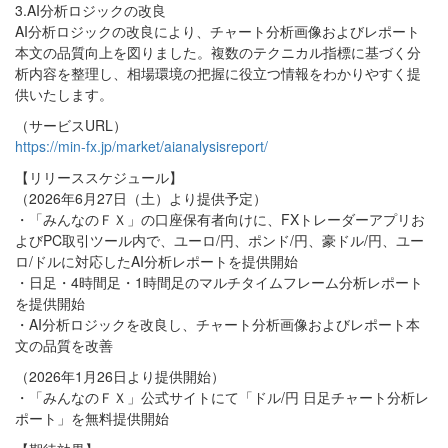
3.AI分析ロジックの改良
AI分析ロジックの改良により、チャート分析画像およびレポート
本文の品質向上を図りました。複数のテクニカル指標に基づく分
析内容を整理し、相場環境の把握に役立つ情報をわかりやすく提
供いたします。
（サービスURL）
https://min-fx.jp/market/aianalysisreport/
【リリーススケジュール】
（2026年6月27日（土）より提供予定）
・「みんなのＦＸ」の口座保有者向けに、FXトレーダーアプリお
よびPC取引ツール内で、ユーロ/円、ポンド/円、豪ドル/円、ユー
ロ/ドルに対応したAI分析レポートを提供開始
・日足・4時間足・1時間足のマルチタイムフレーム分析レポート
を提供開始
・AI分析ロジックを改良し、チャート分析画像およびレポート本
文の品質を改善
（2026年1月26日より提供開始）
・「みんなのＦＸ」公式サイトにて「ドル/円 日足チャート分析レ
ポート」を無料提供開始