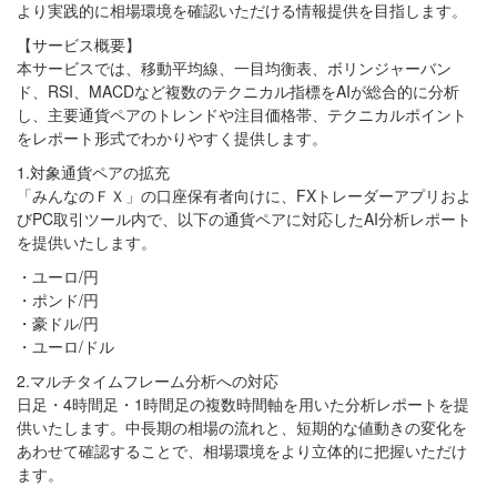
より実践的に相場環境を確認いただける情報提供を目指します。
【サービス概要】
本サービスでは、移動平均線、一目均衡表、ボリンジャーバン
ド、RSI、MACDなど複数のテクニカル指標をAIが総合的に分析
し、主要通貨ペアのトレンドや注目価格帯、テクニカルポイント
をレポート形式でわかりやすく提供します。
1.対象通貨ペアの拡充
「みんなのＦＸ」の口座保有者向けに、FXトレーダーアプリおよ
びPC取引ツール内で、以下の通貨ペアに対応したAI分析レポート
を提供いたします。
・ユーロ/円
・ポンド/円
・豪ドル/円
・ユーロ/ドル
2.マルチタイムフレーム分析への対応
日足・4時間足・1時間足の複数時間軸を用いた分析レポートを提
供いたします。中長期の相場の流れと、短期的な値動きの変化を
あわせて確認することで、相場環境をより立体的に把握いただけ
ます。