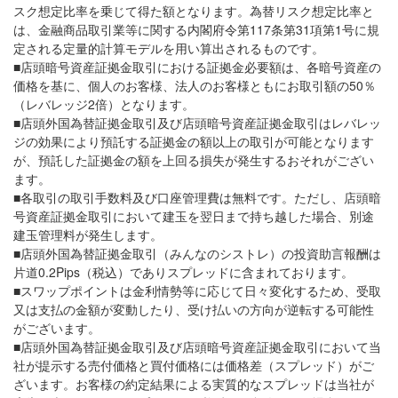
スク想定比率を乗じて得た額となります。為替リスク想定比率と
は、金融商品取引業等に関する内閣府令第117条第31項第1号に規
定される定量的計算モデルを用い算出されるものです。
■店頭暗号資産証拠金取引における証拠金必要額は、各暗号資産の
価格を基に、個人のお客様、法人のお客様ともにお取引額の50％
（レバレッジ2倍）となります。
■店頭外国為替証拠金取引及び店頭暗号資産証拠金取引はレバレッ
ジの効果により預託する証拠金の額以上の取引が可能となります
が、預託した証拠金の額を上回る損失が発生するおそれがござい
ます。
■各取引の取引手数料及び口座管理費は無料です。ただし、店頭暗
号資産証拠金取引において建玉を翌日まで持ち越した場合、別途
建玉管理料が発生します。
■店頭外国為替証拠金取引（みんなのシストレ）の投資助言報酬は
片道0.2Pips（税込）でありスプレッドに含まれております。
■スワップポイントは金利情勢等に応じて日々変化するため、受取
又は支払の金額が変動したり、受け払いの方向が逆転する可能性
がございます。
■店頭外国為替証拠金取引及び店頭暗号資産証拠金取引において当
社が提示する売付価格と買付価格には価格差（スプレッド）がご
ざいます。お客様の約定結果による実質的なスプレッドは当社が