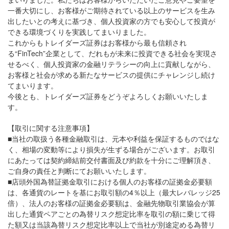
一番大切にし、お客様がご期待されている以上のサービスを生み
出したいとの考えに基づき、個人投資家の方でも安心して投資が
できる環境づくりを実践してまいりました。
これからもトレイダーズ証券はお客様から最も信頼され
る“FinTech”企業として、だれもが未来に投資できる社会を実現さ
せるべく、個人投資家の金融リテラシーの向上に貢献しながら、
お客様と社会が求める新たなサービスの提供にチャレンジし続け
てまいります。
今後とも、トレイダーズ証券をどうぞよろしくお願いいたしま
す。
【取引に関する注意事項】
■当社の取扱う各種金融取引は、元本や利益を保証するものではな
く、相場の変動等により損失が生ずる場合がございます。お取引
にあたっては契約締結前交付書面及び約款を十分にご理解頂き、
ご自身の責任と判断にてお願いいたします。
■店頭外国為替証拠金取引における個人のお客様の証拠金必要額
は、各通貨のレートを基にお取引額の4％以上（最大レバレッジ25
倍）、法人のお客様の証拠金必要額は、金融先物取引業協会が算
出した通貨ペアごとの為替リスク想定比率を取引の額に乗じて得
た額又は当該為替リスク想定比率以上で当社が別途定める為替リ