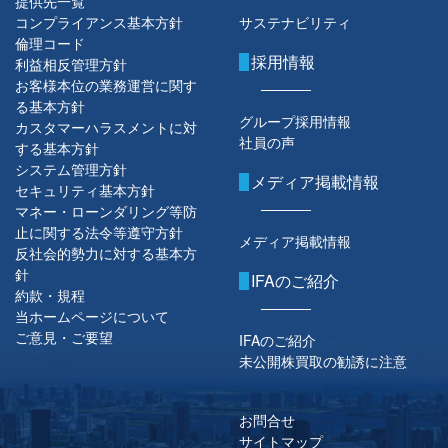
提供先一覧
コンプライアンス基本方針
サステナビリティ
倫理コード
採用情報
利益相反管理方針
お客様本位の業務運営に関す
る基本方針
グループ採用情報
カスタマーハラスメントに対
社員の声
する基本方針
システム管理方針
メディア掲載情報
セキュリティ基本方針
マネー・ローンダリング等防
止に関する法令等遵守方針
メディア掲載情報
反社会的勢力に対する基本方
針
IFAのご紹介
約款・規程
当ホームページについて
ご意見・ご要望
IFAのご紹介
未公開株買取の勧誘に注意
お問合せ
サイトマップ