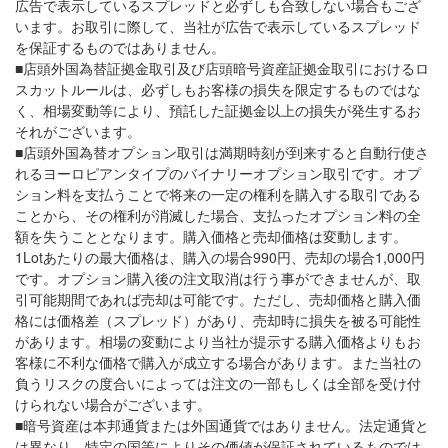
広告で表示しているスプレッドと必ずしも合致しない場合もござ
います。お取引に際して、当社が広告で表示しているスプレッド
を保証するものではありません。
■店頭外国為替証拠金取引及び店頭暗号資産証拠金取引におけるロ
スカットルールは、必ずしもお客様の損失を限定するものではな
く、相場変動等により、預託した証拠金以上の損失が発生するお
それがございます。
■店頭外国為替オプション取引は満期時刻が到来すると自動行使さ
れるヨーロピアンタイプのバイナリーオプション取引です。オプ
ション料を支払うことで将来の一定の権利を購入する取引である
ことから、その権利が消滅した場合、支払ったオプション料の全
額を失うこととなります。購入価格と売却価格は変動します。
1Lotあたりの最大価格は、購入の場合990円、売却の場合1,000円
です。オプション購入後の注文取消は行う事ができませんが、取
引可能期間であれば売却は可能です。ただし、売却価格と購入価
格には価格差（スプレッド）があり、売却時に損失を被る可能性
があります。相場の変動により当社が提示する購入価格よりもお
客様に不利な価格で購入が成立する場合があります。また当社の
負うリスクの度合いによっては注文の一部もしくは全部を受け付
けられない場合がございます。
■暗号資産は本邦通貨または外国通貨ではありません。法定通貨と
は異なり、特定の国等によりその価値が保証されているものでは