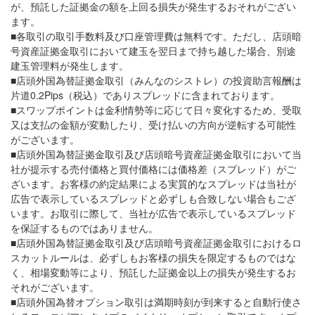
が、預託した証拠金の額を上回る損失が発生するおそれがござい
ます。
■各取引の取引手数料及び口座管理費は無料です。ただし、店頭暗
号資産証拠金取引において建玉を翌日まで持ち越した場合、別途
建玉管理料が発生します。
■店頭外国為替証拠金取引（みんなのシストレ）の投資助言報酬は
片道0.2Pips（税込）でありスプレッドに含まれております。
■スワップポイントは金利情勢等に応じて日々変化するため、受取
又は支払の金額が変動したり、受け払いの方向が逆転する可能性
がございます。
■店頭外国為替証拠金取引及び店頭暗号資産証拠金取引において当
社が提示する売付価格と買付価格には価格差（スプレッド）がご
ざいます。お客様の約定結果による実質的なスプレッドは当社が
広告で表示しているスプレッドと必ずしも合致しない場合もござ
います。お取引に際して、当社が広告で表示しているスプレッド
を保証するものではありません。
■店頭外国為替証拠金取引及び店頭暗号資産証拠金取引におけるロ
スカットルールは、必ずしもお客様の損失を限定するものではな
く、相場変動等により、預託した証拠金以上の損失が発生するお
それがございます。
■店頭外国為替オプション取引は満期時刻が到来すると自動行使さ