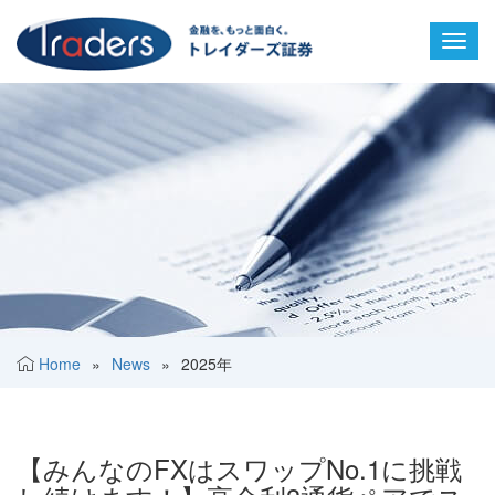
Toggl
navig
Home
»
News
»
2025年
【みんなのFXはスワップNo.1に挑戦