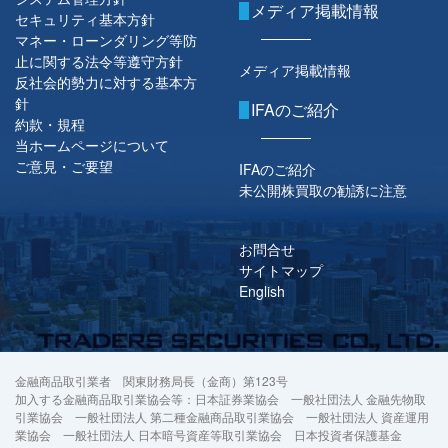
メディア掲載情報
セキュリティ基本方針
マネー・ローンダリング等防
止に関する法令等遵守方針
メディア掲載情報
反社会的勢力に対する基本方
針
IFAのご紹介
約款・規程
当ホームページについて
ご意見・ご要望
IFAのご紹介
未公開株買取の勧誘に注意
お問合せ
サイトマップ
English
金融商品取引業者 関東財務局長（金商）第123号
加入する金融商品取引業協会等：日本証券業協会 一般社団法人 金融先物取
引業協会 一般社団法人 第二種金融商品取引業協会 一般社団法人 資産運用
業協会 一般社団法人 日本暗号資産等取引業協会 日本投資者保護基金