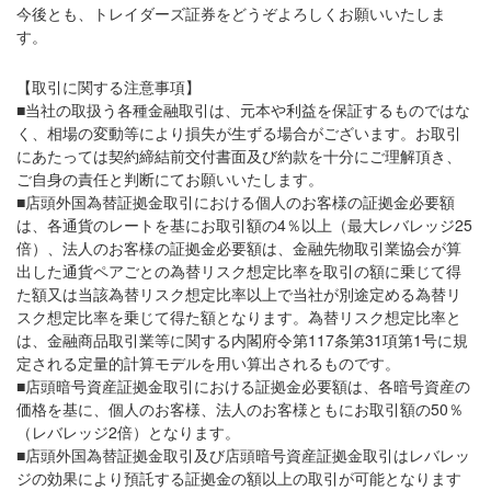
今後とも、トレイダーズ証券をどうぞよろしくお願いいたしま
す。
【取引に関する注意事項】
■当社の取扱う各種金融取引は、元本や利益を保証するものではな
く、相場の変動等により損失が生ずる場合がございます。お取引
にあたっては契約締結前交付書面及び約款を十分にご理解頂き、
ご自身の責任と判断にてお願いいたします。
■店頭外国為替証拠金取引における個人のお客様の証拠金必要額
は、各通貨のレートを基にお取引額の4％以上（最大レバレッジ25
倍）、法人のお客様の証拠金必要額は、金融先物取引業協会が算
出した通貨ペアごとの為替リスク想定比率を取引の額に乗じて得
た額又は当該為替リスク想定比率以上で当社が別途定める為替リ
スク想定比率を乗じて得た額となります。為替リスク想定比率と
は、金融商品取引業等に関する内閣府令第117条第31項第1号に規
定される定量的計算モデルを用い算出されるものです。
■店頭暗号資産証拠金取引における証拠金必要額は、各暗号資産の
価格を基に、個人のお客様、法人のお客様ともにお取引額の50％
（レバレッジ2倍）となります。
■店頭外国為替証拠金取引及び店頭暗号資産証拠金取引はレバレッ
ジの効果により預託する証拠金の額以上の取引が可能となります