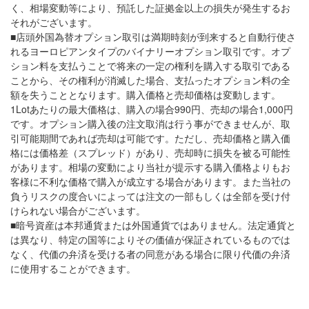
く、相場変動等により、預託した証拠金以上の損失が発生するお
それがございます。
■店頭外国為替オプション取引は満期時刻が到来すると自動行使さ
れるヨーロピアンタイプのバイナリーオプション取引です。オプ
ション料を支払うことで将来の一定の権利を購入する取引である
ことから、その権利が消滅した場合、支払ったオプション料の全
額を失うこととなります。購入価格と売却価格は変動します。
1Lotあたりの最大価格は、購入の場合990円、売却の場合1,000円
です。オプション購入後の注文取消は行う事ができませんが、取
引可能期間であれば売却は可能です。ただし、売却価格と購入価
格には価格差（スプレッド）があり、売却時に損失を被る可能性
があります。相場の変動により当社が提示する購入価格よりもお
客様に不利な価格で購入が成立する場合があります。また当社の
負うリスクの度合いによっては注文の一部もしくは全部を受け付
けられない場合がございます。
■暗号資産は本邦通貨または外国通貨ではありません。法定通貨と
は異なり、特定の国等によりその価値が保証されているものでは
なく、代価の弁済を受ける者の同意がある場合に限り代価の弁済
に使用することができます。