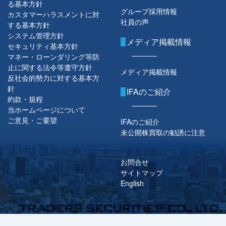
る基本方針
グループ採用情報
カスタマーハラスメントに対
社員の声
する基本方針
システム管理方針
メディア掲載情報
セキュリティ基本方針
マネー・ローンダリング等防
止に関する法令等遵守方針
メディア掲載情報
反社会的勢力に対する基本方
針
IFAのご紹介
約款・規程
当ホームページについて
ご意見・ご要望
IFAのご紹介
未公開株買取の勧誘に注意
お問合せ
サイトマップ
English