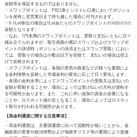
金額等を保証するものではありません。
・スワップポイントは、FX口座とシストレ口座においてポジショ
ンを保有し翌営業日まで持ち越した場合に付与されます。
・0.1Lot単位の場合は1Lotあたりのスワップポイントの10分の1の
金額となります。
・なお、1円未満のスワップポイントは、受取り支払いともに日々
積み立てられますが、取引画面の累計スワップおよびスワップポ
イントの決済時（ポジションの決済またはスワップ受取）におい
ては、受取りの場合は小数点以下を切捨て、支払いの場合は切上
げて反映されます。
・スワップポイントは、各国の景気や政策などの様々な要因によ
る金利情勢を反映した市場金利の変化に応じて日々変化します。
・各国の金利水準によってスワップポイントの受取又は支払いの
金額が変動することや、場合によっては受け払いの方向が逆転す
る可能性があります。また、これに伴い追加の資金が必要になる
ことや、ロスカット値が近くなること、場合によってはロスカッ
ト取引が行われる可能性があります。
【高金利通貨に関する注意事項】
・高金利通貨は、主要国通貨に比べて流動性が低いことから、金
融政策の変更や政治情勢および地政学リスク等の要因により急激