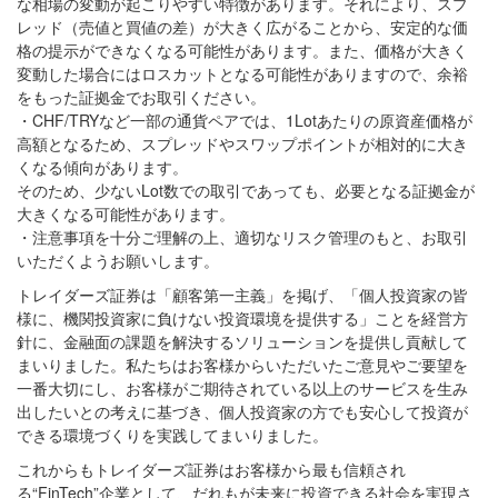
な相場の変動が起こりやすい特徴があります。それにより、スプ
レッド（売値と買値の差）が大きく広がることから、安定的な価
格の提示ができなくなる可能性があります。また、価格が大きく
変動した場合にはロスカットとなる可能性がありますので、余裕
をもった証拠金でお取引ください。
・CHF/TRYなど一部の通貨ペアでは、1Lotあたりの原資産価格が
高額となるため、スプレッドやスワップポイントが相対的に大き
くなる傾向があります。
そのため、少ないLot数での取引であっても、必要となる証拠金が
大きくなる可能性があります。
・注意事項を十分ご理解の上、適切なリスク管理のもと、お取引
いただくようお願いします。
トレイダーズ証券は「顧客第一主義」を掲げ、「個人投資家の皆
様に、機関投資家に負けない投資環境を提供する」ことを経営方
針に、金融面の課題を解決するソリューションを提供し貢献して
まいりました。私たちはお客様からいただいたご意見やご要望を
一番大切にし、お客様がご期待されている以上のサービスを生み
出したいとの考えに基づき、個人投資家の方でも安心して投資が
できる環境づくりを実践してまいりました。
これからもトレイダーズ証券はお客様から最も信頼され
る“FinTech”企業として、だれもが未来に投資できる社会を実現さ