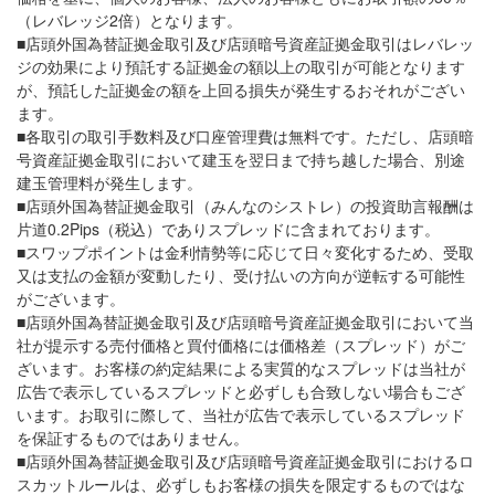
（レバレッジ2倍）となります。
■店頭外国為替証拠金取引及び店頭暗号資産証拠金取引はレバレッ
ジの効果により預託する証拠金の額以上の取引が可能となります
が、預託した証拠金の額を上回る損失が発生するおそれがござい
ます。
■各取引の取引手数料及び口座管理費は無料です。ただし、店頭暗
号資産証拠金取引において建玉を翌日まで持ち越した場合、別途
建玉管理料が発生します。
■店頭外国為替証拠金取引（みんなのシストレ）の投資助言報酬は
片道0.2Pips（税込）でありスプレッドに含まれております。
■スワップポイントは金利情勢等に応じて日々変化するため、受取
又は支払の金額が変動したり、受け払いの方向が逆転する可能性
がございます。
■店頭外国為替証拠金取引及び店頭暗号資産証拠金取引において当
社が提示する売付価格と買付価格には価格差（スプレッド）がご
ざいます。お客様の約定結果による実質的なスプレッドは当社が
広告で表示しているスプレッドと必ずしも合致しない場合もござ
います。お取引に際して、当社が広告で表示しているスプレッド
を保証するものではありません。
■店頭外国為替証拠金取引及び店頭暗号資産証拠金取引におけるロ
スカットルールは、必ずしもお客様の損失を限定するものではな