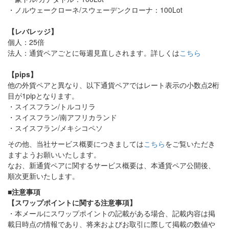
・ノルウェークローネ/スウェーデンクローナ：100Lot
【レバレッジ】
個人：25倍
法人：通貨ペアごとに毎週見直しされます。詳しくは
こちら
【pips】
他の外貨ペアと異なり、以下通貨ペアではレート表示の小数点2桁
目が1pipとなります。
・スイスフラン/トルコリラ
・スイスフラン/南アフリカランド
・スイスフラン/メキシコペソ
その他、当社サービス概要につきましては
こちら
をご覧いただき
ますようお願いいたします。
なお、新通貨ペアに関するサービス概要は、本通貨ペア公開後、
順次更新いたします。
■注意事項
【スワップポイントに関する注意事項】
・本メールにスワップポイントの記載がある場合、記載内容は掲
載日時点の情報であり、将来およびお取引に際して掲載の数値や