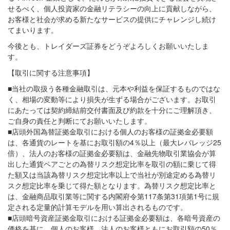
せるべく、個人投資家の金融リテラシーの向上に貢献しながら、
お客様と社会が求める新たなサービスの提供にチャレンジし続け
てまいります。
今後とも、トレイダーズ証券をどうぞよろしくお願いいたしま
す。
【取引に関する注意事項】
■当社の取扱う各種金融取引は、元本や利益を保証するものではな
く、相場の変動等により損失が生ずる場合がございます。お取引
にあたっては契約締結前交付書面及び約款を十分にご理解頂き、
ご自身の責任と判断にてお願いいたします。
■店頭外国為替証拠金取引における個人のお客様の証拠金必要額
は、各通貨のレートを基にお取引額の4％以上（最大レバレッジ25
倍）、法人のお客様の証拠金必要額は、金融先物取引業協会が算
出した通貨ペアごとの為替リスク想定比率を取引の額に乗じて得
た額又は当該為替リスク想定比率以上で当社が別途定める為替リ
スク想定比率を乗じて得た額となります。為替リスク想定比率と
は、金融商品取引業等に関する内閣府令第117条第31項第1号に規
定される定量的計算モデルを用い算出されるものです。
■店頭暗号資産証拠金取引における証拠金必要額は、各暗号資産の
価格を基に、個人のお客様、法人のお客様ともにお取引額の50％