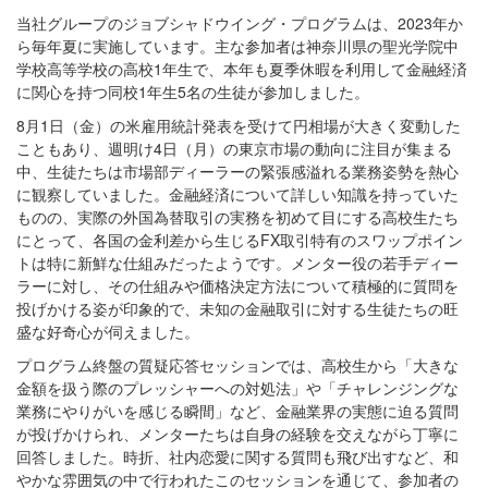
当社グループのジョブシャドウイング・プログラムは、2023年か
ら毎年夏に実施しています。主な参加者は神奈川県の聖光学院中
学校高等学校の高校1年生で、本年も夏季休暇を利用して金融経済
に関心を持つ同校1年生5名の生徒が参加しました。
8月1日（金）の米雇用統計発表を受けて円相場が大きく変動した
こともあり、週明け4日（月）の東京市場の動向に注目が集まる
中、生徒たちは市場部ディーラーの緊張感溢れる業務姿勢を熱心
に観察していました。金融経済について詳しい知識を持っていた
ものの、実際の外国為替取引の実務を初めて目にする高校生たち
にとって、各国の金利差から生じるFX取引特有のスワップポイン
トは特に新鮮な仕組みだったようです。メンター役の若手ディー
ラーに対し、その仕組みや価格決定方法について積極的に質問を
投げかける姿が印象的で、未知の金融取引に対する生徒たちの旺
盛な好奇心が伺えました。
プログラム終盤の質疑応答セッションでは、高校生から「大きな
金額を扱う際のプレッシャーへの対処法」や「チャレンジングな
業務にやりがいを感じる瞬間」など、金融業界の実態に迫る質問
が投げかけられ、メンターたちは自身の経験を交えながら丁寧に
回答しました。時折、社内恋愛に関する質問も飛び出すなど、和
やかな雰囲気の中で行われたこのセッションを通じて、参加者の