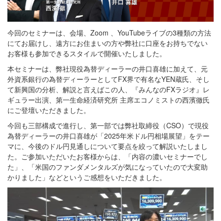
今回のセミナーは、会場、Zoom 、YouTubeライブの3種類の方法
にてお届けし、遠方にお住まいの方や弊社に口座をお持ちでない
お客様も参加できるスタイルで開催いたしました。
本セミナーは、弊社現役為替ディーラーの井口喜雄に加えて、元
外資系銀行の為替ディーラーとしてFX界で有名なYEN蔵氏、そし
て新興国の分析、解説と言えばこの人、『みんなのFXラジオ』レ
ギュラー出演、第一生命経済研究所 主席エコノミストの西濱徹氏
にご登壇いただきました。
今回も三部構成で進行し、第一部では弊社取締役（CSO）で現役
為替ディーラーの井口喜雄が「2025年米ドル円相場展望」をテー
マに、今後のドル円見通しについて要点を絞って解説いたしまし
た。ご参加いただいたお客様からは、「内容の濃いセミナーでし
た」、「米国のファンダメンタルズが気になっていたので大変助
かりました」などというご感想をいただきました。