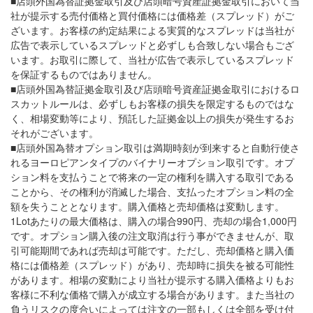
■店頭外国為替証拠金取引及び店頭暗号資産証拠金取引において当
社が提示する売付価格と買付価格には価格差（スプレッド）がご
ざいます。お客様の約定結果による実質的なスプレッドは当社が
広告で表示しているスプレッドと必ずしも合致しない場合もござ
います。お取引に際して、当社が広告で表示しているスプレッド
を保証するものではありません。
■店頭外国為替証拠金取引及び店頭暗号資産証拠金取引におけるロ
スカットルールは、必ずしもお客様の損失を限定するものではな
く、相場変動等により、預託した証拠金以上の損失が発生するお
それがございます。
■店頭外国為替オプション取引は満期時刻が到来すると自動行使さ
れるヨーロピアンタイプのバイナリーオプション取引です。オプ
ション料を支払うことで将来の一定の権利を購入する取引である
ことから、その権利が消滅した場合、支払ったオプション料の全
額を失うこととなります。購入価格と売却価格は変動します。
1Lotあたりの最大価格は、購入の場合990円、売却の場合1,000円
です。オプション購入後の注文取消は行う事ができませんが、取
引可能期間であれば売却は可能です。ただし、売却価格と購入価
格には価格差（スプレッド）があり、売却時に損失を被る可能性
があります。相場の変動により当社が提示する購入価格よりもお
客様に不利な価格で購入が成立する場合があります。また当社の
負うリスクの度合いによっては注文の一部もしくは全部を受け付