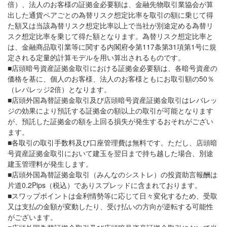
倍）、法人のお客様の証拠金必要額は、金融先物取引業協会が算
出した通貨ペアごとの為替リスク想定比率を取引の額に乗じて得
た額又は当該為替リスク想定比率以上で当社が別途定める為替リ
スク想定比率を乗じて得た額となります。為替リスク想定比率と
は、金融商品取引業等に関する内閣府令第117条第31項第1号に規
定される定量的計算モデルを用い算出されるものです。
■店頭暗号資産証拠金取引における証拠金必要額は、各暗号資産の
価格を基に、個人のお客様、法人のお客様ともにお取引額の50％
（レバレッジ2倍）となります。
■店頭外国為替証拠金取引及び店頭暗号資産証拠金取引はレバレッ
ジの効果により預託する証拠金の額以上の取引が可能となります
が、預託した証拠金の額を上回る損失が発生するおそれがござい
ます。
■各取引の取引手数料及び口座管理費は無料です。ただし、店頭暗
号資産証拠金取引において建玉を翌日まで持ち越した場合、別途
建玉管理料が発生します。
■店頭外国為替証拠金取引（みんなのシストレ）の投資助言報酬は
片道0.2Pips（税込）でありスプレッドに含まれております。
■スワップポイントは金利情勢等に応じて日々変化するため、受取
又は支払の金額が変動したり、受け払いの方向が逆転する可能性
がございます。