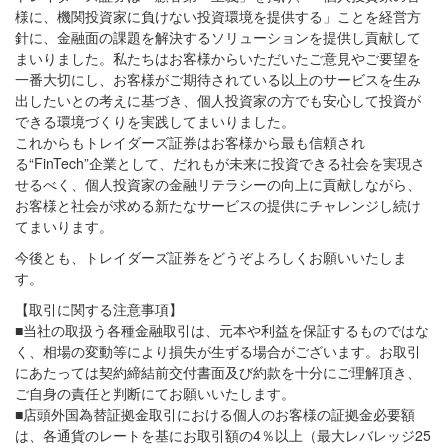
様に、機関投資家に負けない投資環境を提供する」ことを経営方
針に、金融面の課題を解決するソリューションを提供し貢献して
まいりました。私たちはお客様からいただいたご意見やご要望を
一番大切にし、お客様がご期待されている以上のサービスを生み
出したいとの考えに基づき、個人投資家の方でも安心して投資が
できる環境づくりを実践してまいりました。
これからもトレイダーズ証券はお客様から最も信頼され
る“FinTech”企業として、だれもが未来に投資できる社会を実現さ
せるべく、個人投資家の金融リテラシーの向上に貢献しながら、
お客様と社会が求める新たなサービスの提供にチャレンジし続け
てまいります。
今後とも、トレイダーズ証券をどうぞよろしくお願いいたしま
す。
【取引に関する注意事項】
■当社の取扱う各種金融取引は、元本や利益を保証するものではな
く、相場の変動等により損失が生ずる場合がございます。お取引
にあたっては契約締結前交付書面及び約款を十分にご理解頂き、
ご自身の責任と判断にてお願いいたします。
■店頭外国為替証拠金取引における個人のお客様の証拠金必要額
は、各通貨のレートを基にお取引額の4％以上（最大レバレッジ25