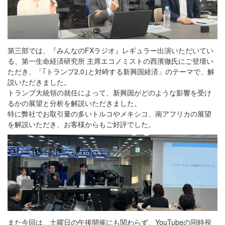
第三部では、『みんなのFXラジオ』レギュラー出演いただいてい
る、第一生命経済研究所 主席エコノミストの西濱徹氏にご登壇い
ただき、「｢トランプ2.0｣と対峙する新興国経済」のテーマで、解
説いただきました。
トランプ大統領の就任によって、新興国がどのような影響を受け
るかの展望と分析を解説いただきました。
特に弊社でお取引量の多いトルコやメキシコ、南アフリカの展望
を解説いただき、お客様からもご好評でした。
また今回は、土曜日の午後開催にも関わらず、YouTubeの同時視