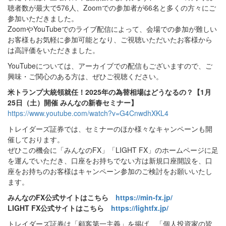
聴者数が最大で576人、Zoomでの参加者が66名と多くの方々にご
参加いただきました。
ZoomやYouTubeでのライブ配信によって、会場での参加が難しい
お客様もお気軽に参加可能となり、ご視聴いただいたお客様から
は高評価をいただきました。
YouTubeについては、アーカイブでの配信もございますので、ご
興味・ご関心のある方は、ぜひご視聴ください。
米トランプ大統領就任！2025年の為替相場はどうなるの？【1月
25日（土）開催 みんなの新春セミナー】
https://www.youtube.com/watch?v=G4CnwdhXKL4
トレイダーズ証券では、セミナーのほか様々なキャンペーンも開
催しております。
ぜひこの機会に「みんなのFX」「LIGHT FX」のホームページに足
を運んでいただき、口座をお持ちでない方は新規口座開設を、口
座をお持ちのお客様はキャンペーン参加のご検討をお願いいたし
ます。
みんなのFX公式サイトはこちら
https://min-fx.jp/
LIGHT FX公式サイトはこちら
https://lightfx.jp/
トレイダーズ証券は「顧客第一主義」を掲げ、「個人投資家の皆