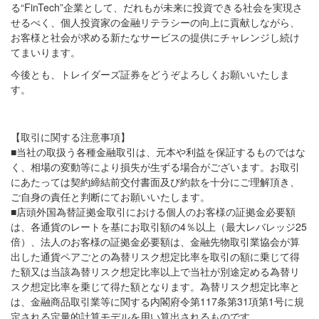
る“FinTech”企業として、だれもが未来に投資できる社会を実現さ
せるべく、個人投資家の金融リテラシーの向上に貢献しながら、
お客様と社会が求める新たなサービスの提供にチャレンジし続け
てまいります。
今後とも、トレイダーズ証券をどうぞよろしくお願いいたしま
す。
【取引に関する注意事項】
■当社の取扱う各種金融取引は、元本や利益を保証するものではな
く、相場の変動等により損失が生ずる場合がございます。お取引
にあたっては契約締結前交付書面及び約款を十分にご理解頂き、
ご自身の責任と判断にてお願いいたします。
■店頭外国為替証拠金取引における個人のお客様の証拠金必要額
は、各通貨のレートを基にお取引額の4％以上（最大レバレッジ25
倍）、法人のお客様の証拠金必要額は、金融先物取引業協会が算
出した通貨ペアごとの為替リスク想定比率を取引の額に乗じて得
た額又は当該為替リスク想定比率以上で当社が別途定める為替リ
スク想定比率を乗じて得た額となります。為替リスク想定比率と
は、金融商品取引業等に関する内閣府令第117条第31項第1号に規
定される定量的計算モデルを用い算出されるものです。