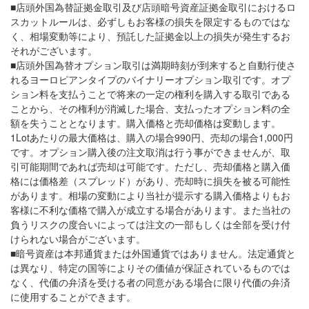
■店頭外国為替証拠金取引及び店頭暗号資産証拠金取引におけるロ
スカットルールは、必ずしもお客様の損失を限定するものではな
く、相場変動等により、預託した証拠金以上の損失が発生するお
それがございます。
■店頭外国為替オプション取引は満期時刻が到来すると自動行使さ
れるヨーロピアンタイプのバイナリーオプション取引です。オプ
ション料を支払うことで将来の一定の権利を購入する取引である
ことから、その権利が消滅した場合、支払ったオプション料の全
額を失うこととなります。購入価格と売却価格は変動します。
1Lotあたりの最大価格は、購入の場合990円、売却の場合1,000円
です。オプション購入後の注文取消は行う事ができませんが、取
引可能期間であれば売却は可能です。ただし、売却価格と購入価
格には価格差（スプレッド）があり、売却時に損失を被る可能性
があります。相場の変動により当社が提示する購入価格よりもお
客様に不利な価格で購入が成立する場合があります。また当社の
負うリスクの度合いによっては注文の一部もしくは全部を受け付
けられない場合がございます。
■暗号資産は本邦通貨または外国通貨ではありません。法定通貨と
は異なり、特定の国等によりその価値が保証されているものでは
なく、代価の弁済を受ける者の同意がある場合に限り代価の弁済
に使用することができます。