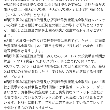
■店頭暗号資産証拠金取引における証拠金必要額は、各暗号資産の
価格を基に、個人のお客様、法人のお客様ともにお取引額の50％
（レバレッジ2倍）となります。
■店頭外国為替証拠金取引及び店頭暗号資産証拠金取引はレバレッ
ジの効果により預託する証拠金の額以上の取引が可能となります
が、預託した証拠金の額を上回る損失が発生するおそれがござい
ます。
■各取引の取引手数料及び口座管理費は無料です。ただし、店頭暗
号資産証拠金取引において建玉を翌日まで持ち越した場合、別途
建玉管理料が発生します。
■店頭外国為替証拠金取引（みんなのシストレ）の投資助言報酬は
片道0.2Pips（税込）でありスプレッドに含まれております。
■スワップポイントは金利情勢等に応じて日々変化するため、受取
又は支払の金額が変動したり、受け払いの方向が逆転する可能性
がございます。
■店頭外国為替証拠金取引及び店頭暗号資産証拠金取引において当
社が提示する売付価格と買付価格には価格差（スプレッド）がご
ざいます。お客様の約定結果による実質的なスプレッドは当社が
広告で表示しているスプレッドと必ずしも合致しない場合もござ
います。お取引に際して、当社が広告で表示しているスプレッド
を保証するものではありません。