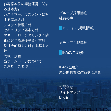
お客様本位の業務運営に関す
る基本方針
グループ採用情報
カスタマーハラスメントに対
社員の声
する基本方針
システム管理方針
メディア掲載情報
セキュリティ基本方針
マネー・ローンダリング等防
止に関する法令等遵守方針
メディア掲載情報
反社会的勢力に対する基本方
針
IFAのご紹介
約款・規程
当ホームページについて
ご意見・ご要望
IFAのご紹介
未公開株買取の勧誘に注意
お問合せ
サイトマップ
English