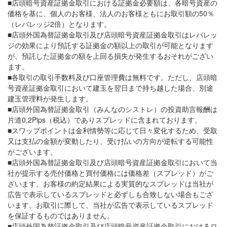
■店頭暗号資産証拠金取引における証拠金必要額は、各暗号資産の
価格を基に、個人のお客様、法人のお客様ともにお取引額の50％
（レバレッジ2倍）となります。
■店頭外国為替証拠金取引及び店頭暗号資産証拠金取引はレバレッ
ジの効果により預託する証拠金の額以上の取引が可能となります
が、預託した証拠金の額を上回る損失が発生するおそれがござい
ます。
■各取引の取引手数料及び口座管理費は無料です。ただし、店頭暗
号資産証拠金取引において建玉を翌日まで持ち越した場合、別途
建玉管理料が発生します。
■店頭外国為替証拠金取引（みんなのシストレ）の投資助言報酬は
片道0.2Pips（税込）でありスプレッドに含まれております。
■スワップポイントは金利情勢等に応じて日々変化するため、受取
又は支払の金額が変動したり、受け払いの方向が逆転する可能性
がございます。
■店頭外国為替証拠金取引及び店頭暗号資産証拠金取引において当
社が提示する売付価格と買付価格には価格差（スプレッド）がご
ざいます。お客様の約定結果による実質的なスプレッドは当社が
広告で表示しているスプレッドと必ずしも合致しない場合もござ
います。お取引に際して、当社が広告で表示しているスプレッド
を保証するものではありません。
■店頭外国為替証拠金取引及び店頭暗号資産証拠金取引におけるロ