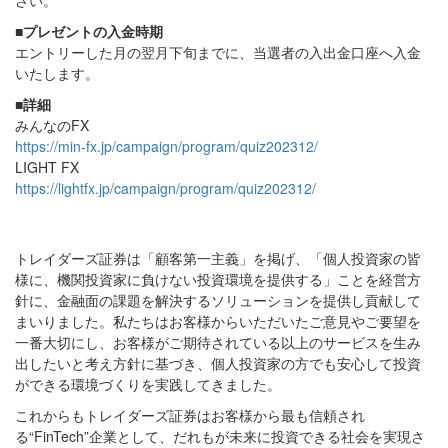
■プレゼントの入金時期
エントリーした月の翌月下旬までに、当選者の入出金口座へ入金
いたします。
■詳細
みんなのFX
https://min-fx.jp/campaign/program/quiz202312/
LIGHT FX
https://lightfx.jp/campaign/program/quiz202312/
トレイダーズ証券は「顧客第一主義」を掲げ、「個人投資家の皆
様に、機関投資家に負けない投資環境を提供する」ことを経営方
針に、金融面の課題を解決するソリューションを提供し貢献して
まいりました。私たちはお客様からいただいたご意見やご要望を
一番大切にし、お客様がご期待されている以上のサービスを生み
出したいと考え方針に基づき、個人投資家の方でも安心して投資
ができる環境づくりを実践してきました。
これからもトレイダーズ証券はお客様から最も信頼され
る“FinTech”企業として、だれもが未来に投資できる社会を実現さ