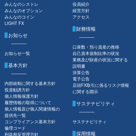
みんなのシストレ
役員紹介
みんなのオプション
経営方針
みんなのコイン
アクセス
LIGHT FX
財務情報
お知らせ
口座数・預り資産の推移
お知らせ一覧
自己資本規制比率の状況
業務及び財産の状況に関する
基本方針
説明書
決算公告
電子公告
内部統制に関する基本方針
店頭FX取引に係るリスク情報
投資勧誘方針
に関する開示
個人情報保護方針
履歴情報の取得について
サステナビリティ
個人情報及び個人関連情報の
提供先一覧
コンプライアンス基本方針
サステナビリティ
倫理コード
採用情報
利益相反管理方針