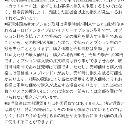
スカットルールは、必ずしもお客様の損失を限定するものではな
く、相場変動等により、預託した証拠金以上の損失が発生するお
それがございます。
■店頭外国為替オプション取引は満期時刻が到来すると自動行使さ
れるヨーロピアンタイプのバイナリーオプション取引です。オプ
ション料を支払うことで将来の一定の権利を購入する取引である
ことから、その権利が消滅した場合、支払ったオプション料の全
額を失うこととなります。購入価格と売却価格は変動します。
1Lotあたりの最大価格は、購入の場合990円、売却の場合1,000円
です。オプション購入後の注文取消は行う事ができませんが、取
引可能期間であれば売却は可能です。ただし、売却価格と購入価
格には価格差（スプレッド）があり、売却時に損失を被る可能性
があります。相場の変動により当社が提示する購入価格よりもお
客様に不利な価格で購入が成立する場合があります。また当社の
負うリスクの度合いによっては注文の一部もしくは全部を受け付
けられない場合がございます。
■暗号資産は本邦通貨または外国通貨ではありません。法定通貨と
は異なり、特定の国等によりその価値が保証されているものでは
なく、代価の弁済を受ける者の同意がある場合に限り代価の弁済
に使用することができます。