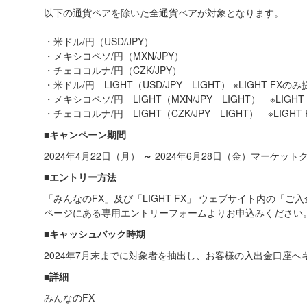
以下の通貨ペアを除いた全通貨ペアが対象となります。
・米ドル/円（USD/JPY）
・メキシコペソ/円（MXN/JPY）
・チェココルナ/円（CZK/JPY）
・米ドル/円 LIGHT（USD/JPY LIGHT） ※LIGHT 
・メキシコペソ/円 LIGHT（MXN/JPY LIGHT） ※LI
・チェココルナ/円 LIGHT（CZK/JPY LIGHT） ※LI
■キャンペーン期間
2024年4月22日（月）
～
2024年6月28日（金）マーケット
■エントリー方法
「みんなのFX」及び「LIGHT FX」 ウェブサイト内の「
ページにある専用エントリーフォームよりお申込みください
■キャッシュバック時期
2024年7月末までに対象者を抽出し、お客様の入出金口座
■詳細
みんなのFX