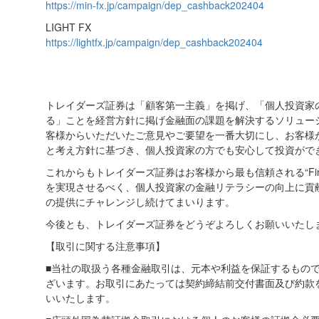
https://min-fx.jp/campaign/dep_cashback202404
LIGHT FX
https://lightfx.jp/campaign/dep_cashback202404
トレイダーズ証券は「顧客第一主義」を掲げ、「個人投資家
る」ことを経営方針に掲げ金融面の課題を解決するソリュー
客様からいただいたご意見やご要望を一番大切にし、お客様
と考え方針に基づき、個人投資家の方でも安心して投資がで
これからもトレイダーズ証券はお客様から最も信頼される“Fi
を実現させるべく、個人投資家の金融リテラシーの向上に貢
の提供にチャレンジし続けてまいります。
今後とも、トレイダーズ証券をどうぞよろしくお願いいたし
【取引に関する注意事項】
■当社の取扱う各種金融取引は、元本や利益を保証するもの
ざいます。お取引にあたっては契約締結前交付書面及び約款
いいたします。