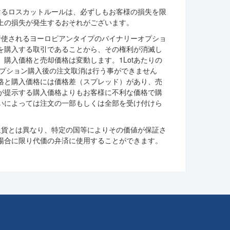
けるロスカットルールは、必ずしもお客様の損失を限
上の損失が発生するおそれがございます。
行使されるヨーロピアンタイプのバイナリーオプショ
を購入する取引であることから、その権利が消滅し
購入価格と売却価格は変動します。1Lotあたりの
。オプション購入後の注文取消は行う事ができません
格と購入価格には価格差（スプレッド）があり、売
が提示する購入価格よりもお客様に不利な価格で購
いによっては注文の一部もしくは全部を受け付けら
通貨とは異なり、特定の国等によりその価値が保証さ
場合に限り代価の弁済に使用することができます。