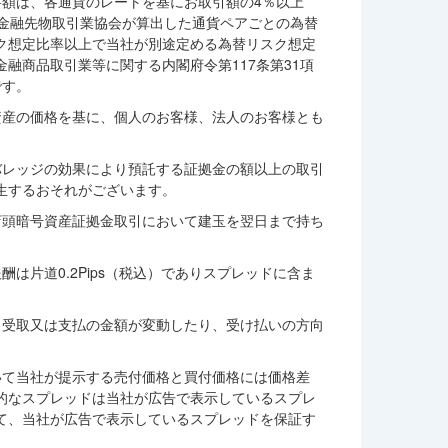
要額は、各通貨のレートを基にお取引額の4％以上
、金融先物取引業協会が算出した通貨ペアごとの為替
ク想定比率以上で当社が別途定める為替リスク想定
融商品取引業等に関する内閣府令第117条第31項
です。
資産の価格を基に、個人のお客様、法人のお客様とも
バレッジの効果により預託する証拠金の額以上の取引
生するおそれがございます。
店頭暗号資産証拠金取引において建玉を翌日まで持ち
は片道0.2Pips（税込）でありスプレッドに含ま
、受取又は支払の金額が変動したり、受け払いの方向
いて当社が提示する売付価格と買付価格には価格差
的なスプレッドは当社が広告で表示しているスプレ
て、当社が広告で表示しているスプレッドを保証す