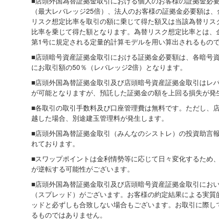
■店頭外国為替証拠金取引における個人のお客様の証拠金必
（最大レバレッジ25倍）、法人のお客様の証拠金必要額は
リスク想定比率を取引の額に乗じて得た額又は当該為替リス
比率を乗じて得た額となります。為替リスク想定比率とは、金
第1号に規定される定量的計算モデルを用い算出されるもの
■店頭暗号資産証拠金取引における証拠金必要額は、各暗号
にお取引額の50％（レバレッジ2倍）となります。
■店頭外国為替証拠金取引及び店頭暗号資産証拠金取引はレ
が可能となりますが、預託した証拠金の額を上回る損失が発
■各取引の取引手数料及び口座管理費は無料です。ただし、
越した場合、別途建玉管理料が発生します。
■店頭外国為替証拠金取引（みんなのシストレ）の投資助言報酬
れております。
■スワップポイントは金利情勢等に応じて日々変化するため
が逆転する可能性がございます。
■店頭外国為替証拠金取引及び店頭暗号資産証拠金取引にお
（スプレッド）がございます。お客様の約定結果による実質
ッドと必ずしも合致しない場合もございます。お取引に際し
るものではありません。