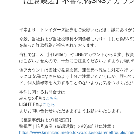
平素より、トレイダーズ証券をご愛顧いただき、誠にありが
今般、当社および当社役職員や関係者になりすました偽SN
を装った詐欺行為が報告されております。
当社では、X （旧Twitter） やLINEアカウントから直
はございませんので、十分にご注意くださいますようお願い
偽アカウントは当社で発見次第、運営元へ報告し対応を行っ
ックは安易になさらぬよう十分ご注意いただくほか、誤って
ド、個人情報等を入力することのないようお気をつけくださ
本件に関するお問合せは
みんなのFXは
こちら
LIGHT FXは
こちら
よりお問い合わせいただきますようお願いいたします。
【相談事例および相談窓口】
警視庁｜暗号資産（仮想通貨）の投資詐欺に注意！
https://www.keishicho.metro.tokyo.lg.jp/sodan/nettrouble/jire