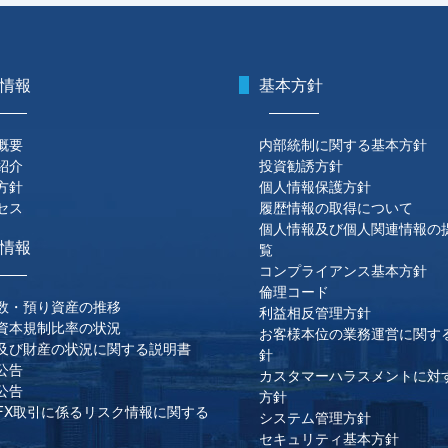
情報
基本方針
概要
内部統制に関する基本方針
紹介
投資勧誘方針
方針
個人情報保護方針
セス
履歴情報の取得について
個人情報及び個人関連情報の
情報
覧
コンプライアンス基本方針
倫理コード
数・預り資産の推移
利益相反管理方針
資本規制比率の状況
お客様本位の業務運営に関す
及び財産の状況に関する説明書
針
公告
カスタマーハラスメントに対
公告
方針
FX取引に係るリスク情報に関する
システム管理方針
セキュリティ基本方針