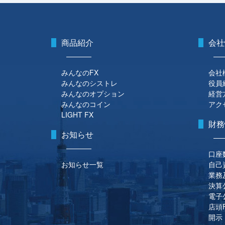
商品紹介
会社
みんなのFX
会社
みんなのシストレ
役員
みんなのオプション
経営
みんなのコイン
アク
LIGHT FX
財務
お知らせ
口座
お知らせ一覧
自己
業務
決算
電子
店頭
開示