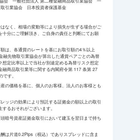
協会 一般社団法人 第二種金融商品取引業協会 一
産取引業協会 日本投資者保護基金
ではなく、相場の変動等により損失が生ずる場合がご
を十分にご理解頂き、ご自身の責任と判断にてお願
要額は、各通貨のレートを基にお取引額の4％以上
、金融先物取引業協会が算出した通貨ペアごとの為替
ク想定比率以上で当社が別途定める為替リスク想定
商品取引業等に関する内閣府令第 117 条第 27
のです。
資産の価格を基に、個人のお客様、法人のお客様とも
バレッジの効果により預託する証拠金の額以上の取引
生するおそれがございます。
店頭暗号資産証拠金取引において建玉を翌日まで持ち
は片道0.2Pips（税込）でありスプレッドに含ま