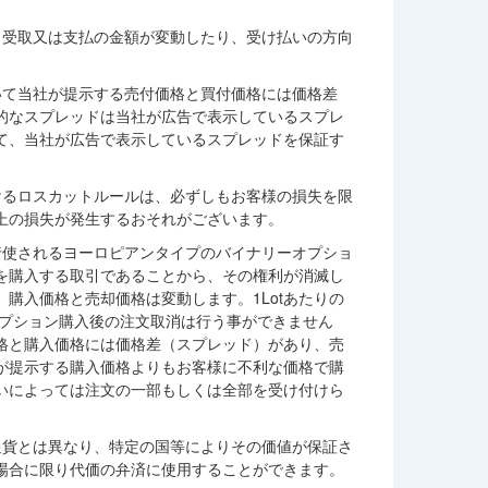
、受取又は支払の金額が変動したり、受け払いの方向
いて当社が提示する売付価格と買付価格には価格差
的なスプレッドは当社が広告で表示しているスプレ
て、当社が広告で表示しているスプレッドを保証す
けるロスカットルールは、必ずしもお客様の損失を限
上の損失が発生するおそれがございます。
行使されるヨーロピアンタイプのバイナリーオプショ
を購入する取引であることから、その権利が消滅し
購入価格と売却価格は変動します。1Lotあたりの
。オプション購入後の注文取消は行う事ができません
格と購入価格には価格差（スプレッド）があり、売
が提示する購入価格よりもお客様に不利な価格で購
いによっては注文の一部もしくは全部を受け付けら
通貨とは異なり、特定の国等によりその価値が保証さ
場合に限り代価の弁済に使用することができます。