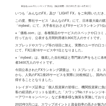
いつも「みんなのFX」及び「LIGHT FX」をご利用いただ
この度、弊社サービス「みんなのFX」にて、日本最大級の購
「mybest」にて、大手各社おさえFXサービスランキング
※「価格.com」は、各種製品やサービスのスペックや口コ
行っており、公表する月間利用者3,900万人のサイトです。
スプレッドやスワップ等の項目に加え、実際のユーザの口コ
にて、FX口座16サービス中1位となりました。
※「mybest」は、徹底した自社検証と専門家の声をもとに
者3400万人のサイトです。
今回公表されたFXランキング調査は、1）スプレッド、2）
から、人気のFX口座25サービスを実際に比較検証し、国内
得することとなりました。
トレイダーズ証券は「個人投資家の皆様に、機関投資家に負
客の経済的メリットを追求した「スワップNo.1チャレンジ
ーアワーキャンペーン」など多種多様な施策を実施しており
2023年3月には、スワップポイントと資金効率の高さが魅力