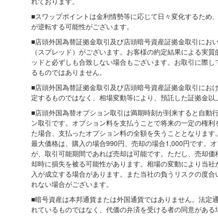
れております。
■スワップポイントは金利情勢等に応じて日々変化するため
が逆転する可能性がございます。
■店頭外国為替証拠金取引及び店頭暗号資産証拠金取引にお
（スプレッド）がございます。お客様の約定結果による実質
ッドと必ずしも合致しない場合もございます。お取引に際し
るものではありません。
■店頭外国為替証拠金取引及び店頭暗号資産証拠金取引にお
定するものではなく、相場変動等により、預託した証拠金以
■店頭外国為替オプション取引は満期時刻が到来すると自動
ン取引です。オプション料を支払うことで将来の一定の権利
た場合、支払ったオプション料の全額を失うこととなります。
最大価格は、購入の場合990円、売却の場合1,000円です
が、取引可能期間であれば売却は可能です。ただし、売却価
却時に損失を被る可能性があります。相場の変動により当社
入が成立する場合があります。また当社の負うリスクの度合
れない場合がございます。
■暗号資産は本邦通貨または外国通貨ではありません。法定
れているものではなく、代価の弁済を受ける者の同意がある