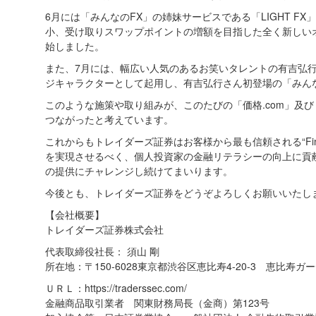
6月には「みんなのFX」の姉妹サービスである「LIGHT 
小、受け取りスワップポイントの増額を目指した全く新しいオ
始しました。
また、7月には、幅広い人気のあるお笑いタレントの有吉弘行さ
ジキャラクターとして起用し、有吉弘行さん初登場の「みんな
このような施策や取り組みが、このたびの「価格.com」及び「
つながったと考えています。
これからもトレイダーズ証券はお客様から最も信頼される“Fi
を実現させるべく、個人投資家の金融リテラシーの向上に貢
の提供にチャレンジし続けてまいります。
今後とも、トレイダーズ証券をどうぞよろしくお願いいたし
【会社概要】
トレイダーズ証券株式会社
代表取締役社長： 須山 剛
所在地：〒150-6028東京都渋谷区恵比寿4-20-3 恵比寿
ＵＲＬ：https://traderssec.com/
金融商品取引業者 関東財務局長（金商）第123号