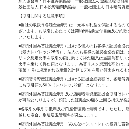
加入協会等：日本証券業協会 一般社団法人 金融先物取引業
般社団法人 日本投資顧問業協会 一般社団法人 日本暗号資
【取引に関する注意事項】
■当社の取扱う各種金融取引は、元本や利益を保証するもの
ざいます。お取引にあたっては契約締結前交付書面及び約款
いいたします。
■店頭外国為替証拠金取引における個人のお客様の証拠金必
（最大レバレッジ25倍）、法人のお客様の証拠金必要額は
リスク想定比率を取引の額に乗じて得た額又は当該為替リス
比率を乗じて得た額となります。為替リスク想定比率とは、金融
項第 1 号に規定される定量的計算モデルを用い算出されるも
■店頭暗号資産証拠金取引における証拠金必要額は、各暗号
にお取引額の50％（レバレッジ2倍）となります。
■店頭外国為替証拠金取引及び店頭暗号資産証拠金取引はレ
が可能となりますが、預託した証拠金の額を上回る損失が発
■各取引の取引手数料及び口座管理費は無料です。ただし、
越した場合、別途建玉管理料が発生します。
■店頭外国為替証拠金取引（みんなのシストレ）の投資助言報酬