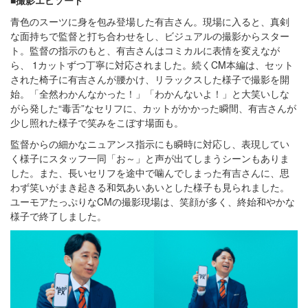
■撮影エピソード
青色のスーツに身を包み登場した有吉さん。現場に入ると、真剣
な面持ちで監督と打ち合わせをし、ビジュアルの撮影からスター
ト。監督の指示のもと、有吉さんはコミカルに表情を変えなが
ら、 1カットずつ丁寧に対応されました。続くCM本編は、セット
された椅子に有吉さんが腰かけ、リラックスした様子で撮影を開
始。「全然わかんなかった！」「わかんないよ！」と大笑いしな
がら発した“毒舌”なセリフに、カットがかかった瞬間、有吉さんが
少し照れた様子で笑みをこぼす場面も。
監督からの細かなニュアンス指示にも瞬時に対応し、表現してい
く様子にスタッフ一同「お～」と声が出てしまうシーンもありま
した。また、長いセリフを途中で噛んでしまった有吉さんに、思
わず笑いがまき起きる和気あいあいとした様子も見られました。
ユーモアたっぷりなCMの撮影現場は、笑顔が多く、終始和やかな
様子で終了しました。