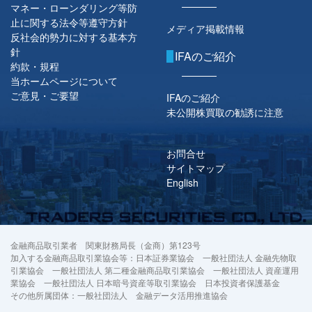
マネー・ローンダリング等防
止に関する法令等遵守方針
メディア掲載情報
反社会的勢力に対する基本方
針
IFAのご紹介
約款・規程
当ホームページについて
ご意見・ご要望
IFAのご紹介
未公開株買取の勧誘に注意
お問合せ
サイトマップ
English
金融商品取引業者 関東財務局長（金商）第123号
加入する金融商品取引業協会等：日本証券業協会 一般社団法人 金融先物取
引業協会 一般社団法人 第二種金融商品取引業協会 一般社団法人 資産運用
業協会 一般社団法人 日本暗号資産等取引業協会 日本投資者保護基金
その他所属団体：一般社団法人 金融データ活用推進協会