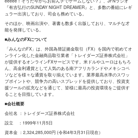
eeeee！そうだ今からお前んチでゲームしない？』、JFNラジオ
『有吉弘行のSUNDAY NIGHT DREAMER』と、多数の番組にレギ
ュラー出演しており、司会も務めている。
そのほか、映画出演や、著書も数多く出版しており、マルチな才
能を発揮している。
■みんなのFXについて
「みんなのFX」は、外国為替証拠金取引（FX）を国内で初めてオ
ンライン化した金融商品取引業者「トレイダーズ証券株式会社」
が提供するオンラインFXサービスです。米ドルやユーロはもちろ
ん、高金利通貨として人気のある南アフリカランドやメキシコペ
ソなどを様々な通貨を取り揃えています。業界最高水準のスワッ
プポイントや、競争力の高いスプレッドを提供しており、投資支
援ツールの拡充などを通じて、皆様に最高の投資環境をご提供す
ることを目指しています。
■会社概要
会社名 ：トレイダーズ証券株式会社
設立 ：1999年11月5日
資本金 ：2,324,285,000円 (令和4年3月31日現在）