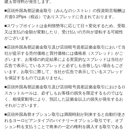
建玉管理料が発生します。
■店頭外国為替証拠金取引（みんなのシストレ）の投資助言報酬は
片道0.2Pips（税込）でありスプレッドに含まれております。
■スワップポイントは金利情勢等に応じて日々変化するため、受取
又は支払の金額が変動したり、受け払いの方向が逆転する可能性
がございます。
■店頭外国為替証拠金取引及び店頭暗号資産証拠金取引において当
社が提示する売付価格と買付価格には価格差（スプレッド）がご
ざいます。お客様の約定結果による実質的なスプレッドは当社が
広告で表示しているスプレッドと必ずしも合致しない場合もござ
います。お取引に際して、当社が広告で表示しているスプレッド
を保証するものではありません。
■店頭外国為替証拠金取引及び店頭暗号資産証拠金取引におけるロ
スカットルールは、必ずしもお客様の損失を限定するものではな
く、相場変動等により、預託した証拠金以上の損失が発生するお
それがございます。
■店頭外国為替オプション取引は満期時刻が到来すると自動行使さ
れるヨーロピアンタイプのバイナリーオプション取引です。オプ
ション料を支払うことで将来の一定の権利を購入する取引である