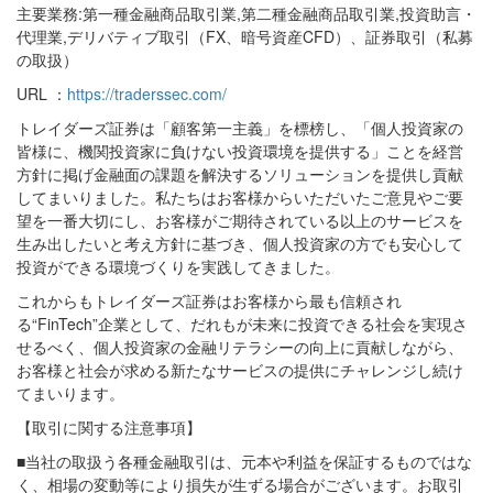
主要業務:第一種金融商品取引業,第二種金融商品取引業,投資助言・
代理業,デリバティブ取引（FX、暗号資産CFD）、証券取引（私募
の取扱）
URL ：
https://traderssec.com/
トレイダーズ証券は「顧客第一主義」を標榜し、「個人投資家の
皆様に、機関投資家に負けない投資環境を提供する」ことを経営
方針に掲げ金融面の課題を解決するソリューションを提供し貢献
してまいりました。私たちはお客様からいただいたご意見やご要
望を一番大切にし、お客様がご期待されている以上のサービスを
生み出したいと考え方針に基づき、個人投資家の方でも安心して
投資ができる環境づくりを実践してきました。
これからもトレイダーズ証券はお客様から最も信頼され
る“FinTech”企業として、だれもが未来に投資できる社会を実現さ
せるべく、個人投資家の金融リテラシーの向上に貢献しながら、
お客様と社会が求める新たなサービスの提供にチャレンジし続け
てまいります。
【取引に関する注意事項】
■当社の取扱う各種金融取引は、元本や利益を保証するものではな
く、相場の変動等により損失が生ずる場合がございます。お取引