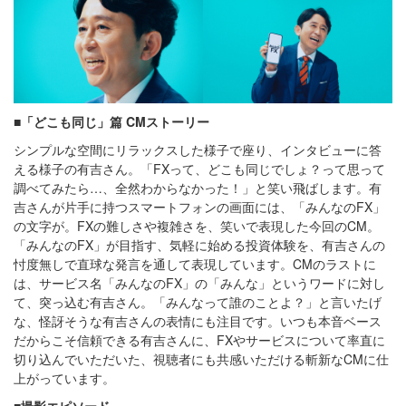
■「どこも同じ」篇 CMストーリー
シンプルな空間にリラックスした様子で座り、インタビューに答
える様子の有吉さん。「FXって、どこも同じでしょ？って思って
調べてみたら…、全然わからなかった！」と笑い飛ばします。有
吉さんが片手に持つスマートフォンの画面には、「みんなのFX」
の文字が。FXの難しさや複雑さを、笑いで表現した今回のCM。
「みんなのFX」が目指す、気軽に始める投資体験を、有吉さんの
忖度無しで直球な発言を通して表現しています。CMのラストに
は、サービス名「みんなのFX」の「みんな」というワードに対し
て、突っ込む有吉さん。「みんなって誰のことよ？」と言いたげ
な、怪訝そうな有吉さんの表情にも注目です。いつも本音ベース
だからこそ信頼できる有吉さんに、FXやサービスについて率直に
切り込んでいただいた、視聴者にも共感いただける斬新なCMに仕
上がっています。