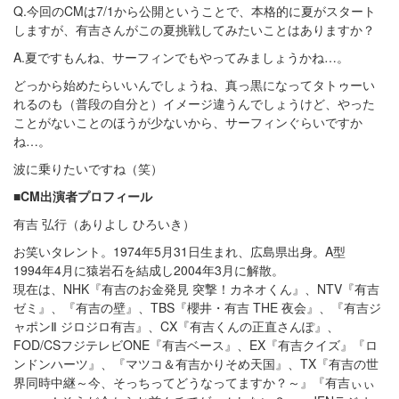
Q.今回のCMは7/1から公開ということで、本格的に夏がスタート
しますが、有吉さんがこの夏挑戦してみたいことはありますか？
A.夏ですもんね、サーフィンでもやってみましょうかね…。
どっから始めたらいいんでしょうね、真っ黒になってタトゥーい
れるのも（普段の自分と）イメージ違うんでしょうけど、やった
ことがないことのほうが少ないから、サーフィンぐらいですか
ね…。
波に乗りたいですね（笑）
■CM出演者プロフィール
有吉 弘行（ありよし ひろいき）
お笑いタレント。1974年5月31日生まれ、広島県出身。A型
1994年4月に猿岩石を結成し2004年3月に解散。
現在は、NHK『有吉のお金発見 突撃！カネオくん』、NTV『有吉
ゼミ』、『有吉の壁』、TBS『櫻井・有吉 THE 夜会』、『有吉ジ
ャポンⅡ ジロジロ有吉』、CX『有吉くんの正直さんぽ』、
FOD/CSフジテレビONE『有吉ベース』、EX『有吉クイズ』『ロ
ンドンハーツ』、『マツコ＆有吉かりそめ天国』、TX『有吉の世
界同時中継～今、そっちってどうなってますか？～』『有吉ぃぃ