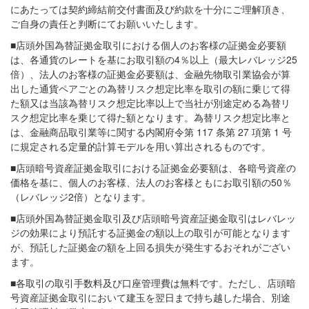
にあたっては契約締結前交付書面及び約款を十分にご理解頂き、
ご自身の責任と判断にてお願いいたします。
■店頭外国為替証拠金取引における個人のお客様の証拠金必要額
は、各通貨のレートを基にお取引額の4％以上（最大レバレッジ25
倍）、法人のお客様の証拠金必要額は、金融先物取引業協会が算
出した通貨ペアごとの為替リスク想定比率を取引の額に乗じて得
た額又は当該為替リスク想定比率以上で当社が別途定める為替リ
スク想定比率を乗じて得た額となります。為替リスク想定比率と
は、金融商品取引業等に関する内閣府令第 117 条第 27 項第 1 号
に規定される定量的計算モデルを用い算出されるものです。
■店頭暗号資産証拠金取引における証拠金必要額は、各暗号資産の
価格を基に、個人のお客様、法人のお客様ともにお取引額の50％
（レバレッジ2倍）となります。
■店頭外国為替証拠金取引及び店頭暗号資産証拠金取引はレバレッ
ジの効果により預託する証拠金の額以上の取引が可能となります
が、預託した証拠金の額を上回る損失が発生するおそれがござい
ます。
■各取引の取引手数料及び口座管理費は無料です。ただし、店頭暗
号資産証拠金取引において建玉を翌日まで持ち越した場合、別途