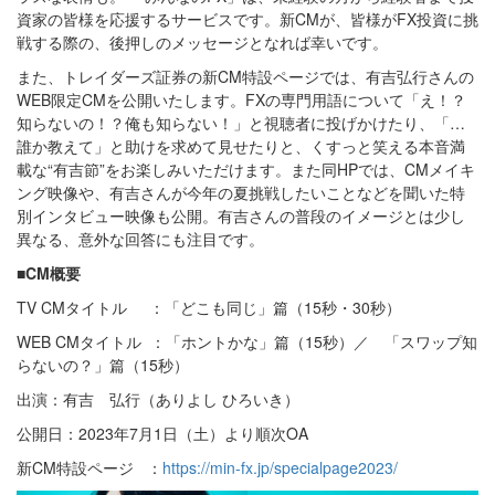
資家の皆様を応援するサービスです。新CMが、皆様がFX投資に挑
戦する際の、後押しのメッセージとなれば幸いです。
また、トレイダーズ証券の新CM特設ページでは、有吉弘行さんの
WEB限定CMを公開いたします。FXの専門用語について「え！？
知らないの！？俺も知らない！」と視聴者に投げかけたり、「…
誰か教えて」と助けを求めて見せたりと、くすっと笑える本音満
載な“有吉節”をお楽しみいただけます。また同HPでは、CMメイキ
ング映像や、有吉さんが今年の夏挑戦したいことなどを聞いた特
別インタビュー映像も公開。有吉さんの普段のイメージとは少し
異なる、意外な回答にも注目です。
■CM概要
TV CMタイトル ：「どこも同じ」篇（15秒・30秒）
WEB CMタイトル ：「ホントかな」篇（15秒）／ 「スワップ知
らないの？」篇（15秒）
出演：有吉 弘行（ありよし ひろいき）
公開日：2023年7月1日（土）より順次OA
新CM特設ページ ：
https://min-fx.jp/specialpage2023/