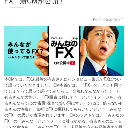
FX」新CMが公開！
2023年07月01日
本CMでは、FX未経験の有吉さんにインタビュー形式でFXについ
て語っていただきました。 CM本編では、 「FXって、どこも同じ
でしょ？って思って調べてみたら…、全然わかんなかった！」と
有吉さんが大笑い。「FX投資は難しそう」というイメージを、有
吉さんならではの“毒舌”発言で笑い飛ばすシーンには、飾らない有
吉さんの性格と、気軽にFXに挑戦してもらいたいという「みんな
のFX」の思いが表現されています。CMのラストでは、「みんなの
FX」の「みんな」というワードに引っかかる、有吉さんのユーモ
ラスな表情も。 「みんなのFX」は、未経験の方から経験者まで投