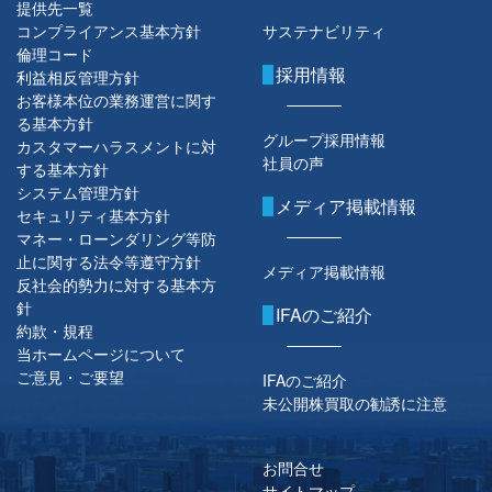
提供先一覧
コンプライアンス基本方針
サステナビリティ
倫理コード
採用情報
利益相反管理方針
お客様本位の業務運営に関す
る基本方針
グループ採用情報
カスタマーハラスメントに対
社員の声
する基本方針
システム管理方針
メディア掲載情報
セキュリティ基本方針
マネー・ローンダリング等防
止に関する法令等遵守方針
メディア掲載情報
反社会的勢力に対する基本方
針
IFAのご紹介
約款・規程
当ホームページについて
ご意見・ご要望
IFAのご紹介
未公開株買取の勧誘に注意
お問合せ
サイトマップ