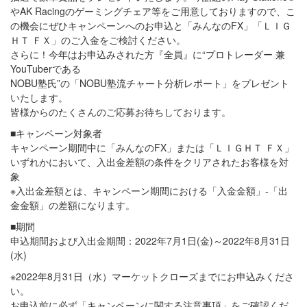
やAK Racingのゲーミングチェア等をご用意しておりますので、こ
の機会にぜひキャンペーンへのお申込と「みんなのFX」「ＬＩＧ
ＨＴ ＦＸ」のご入金をご検討ください。
さらに！今年はお申込みされた方『全員』に“プロトレーダー 兼
YouTuberである
NOBU塾氏”の「NOBU塾流チャート分析レポート」をプレゼント
いたします。
皆様からのたくさんのご応募お待ちしております。
■キャンペーン対象者
キャンペーン期間中に「みんなのFX」または「ＬＩＧＨＴ ＦＸ」
いずれかにおいて、入出金差額の条件をクリアされたお客様を対
象
※入出金差額とは、キャンペーン期間における「入金金額」-「出
金金額」の差額になります。
■期間
申込期間および入出金期間：2022年7月1日(金)～2022年8月31日
(水)
※2022年8月31日（水）マーケットクローズまでにお申込みくださ
い。
お申込前に必ず「キャンペーンに関する注意事項」をご確認くだ