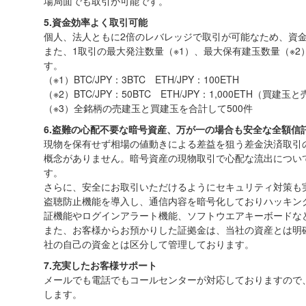
場局面でも取引が可能です。
5.資金効率よく取引可能
個人、法人ともに2倍のレバレッジで取引が可能なため、資
また、1取引の最大発注数量（※1）、最大保有建玉数量（※2
す。
（※1）BTC/JPY：3BTC ETH/JPY：100ETH
（※2）BTC/JPY：50BTC ETH/JPY：1,000ETH（買
（※3）全銘柄の売建玉と買建玉を合計して500件
6.盗難の心配不要な暗号資産、万が一の場合も安全な全額信
現物を保有せず相場の値動きによる差益を狙う差金決済取引
概念がありません。暗号資産の現物取引で心配な流出につい
す。
さらに、安全にお取引いただけるようにセキュリティ対策も実
盗聴防止機能を導入し、通信内容を暗号化しておりハッキン
証機能やログインアラート機能、ソフトウエアキーボードな
また、お客様からお預かりした証拠金は、当社の資産とは明
社の自己の資金とは区分して管理しております。
7.充実したお客様サポート
メールでも電話でもコールセンターが対応しておりますので
します。