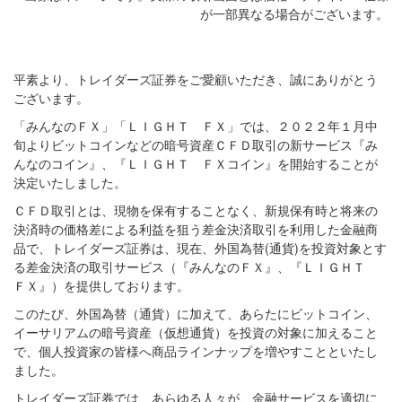
が一部異なる場合がございます。
平素より、トレイダーズ証券をご愛顧いただき、誠にありがとう
ございます。
「みんなのＦＸ」「ＬＩＧＨＴ ＦＸ」では、２０２２年１月中
旬よりビットコインなどの暗号資産ＣＦＤ取引の新サービス『み
んなのコイン』、『ＬＩＧＨＴ ＦＸコイン』を開始することが
決定いたしました。
ＣＦＤ取引とは、現物を保有することなく、新規保有時と将来の
決済時の価格差による利益を狙う差金決済取引を利用した金融商
品で、トレイダーズ証券は、現在、外国為替(通貨)を投資対象とす
る差金決済の取引サービス（『みんなのＦＸ』、『ＬＩＧＨＴ
ＦＸ』）を提供しております。
このたび、外国為替（通貨）に加えて、あらたにビットコイン、
イーサリアムの暗号資産（仮想通貨）を投資の対象に加えること
で、個人投資家の皆様へ商品ラインナップを増やすことといたし
ました。
トレイダーズ証券では、あらゆる人々が、金融サービスを適切に