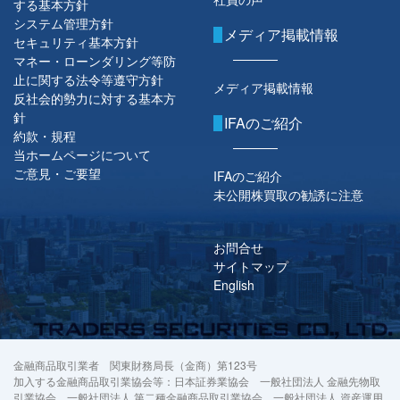
する基本方針
システム管理方針
メディア掲載情報
セキュリティ基本方針
マネー・ローンダリング等防
止に関する法令等遵守方針
メディア掲載情報
反社会的勢力に対する基本方
針
IFAのご紹介
約款・規程
当ホームページについて
ご意見・ご要望
IFAのご紹介
未公開株買取の勧誘に注意
お問合せ
サイトマップ
English
金融商品取引業者 関東財務局長（金商）第123号
加入する金融商品取引業協会等：日本証券業協会 一般社団法人 金融先物取
引業協会 一般社団法人 第二種金融商品取引業協会 一般社団法人 資産運用