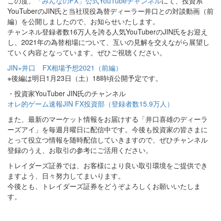
この度、
「みんなのFX」公式YouTubeチャンネル
にて、投資系
YouTuberのJIN氏と当社現役為替ディーラー井口との対談動画（前
編）を公開しましたので、お知らせいたします。
チャンネル登録者数16万人を誇る人気YouTuberのJIN氏をお迎え
し、2021年の為替相場について、互いの見解を交えながら展望し
ていく内容となっています。ぜひご視聴ください。
JIN×井口 FX相場予想2021（前編）
※後編は明日1月23日（土）18時頃公開予定です。
・投資家YouTuber JIN氏のチャンネル
オレ的ゲーム速報JIN FX投資部（登録者数15.9万人）
また、最新のマーケット情報をお届けする「井口喜雄のディーラ
ーズアイ」を毎週月曜日に配信中です。今後も投資家の皆さまに
とって役立つ情報を随時配信していきますので、ぜひチャンネル
登録のうえ、お取引の参考にご活用ください。
トレイダーズ証券では、お客様により良い取引環境をご提供でき
ますよう、日々努力してまいります。
今後とも、トレイダーズ証券をどうぞよろしくお願いいたしま
す。