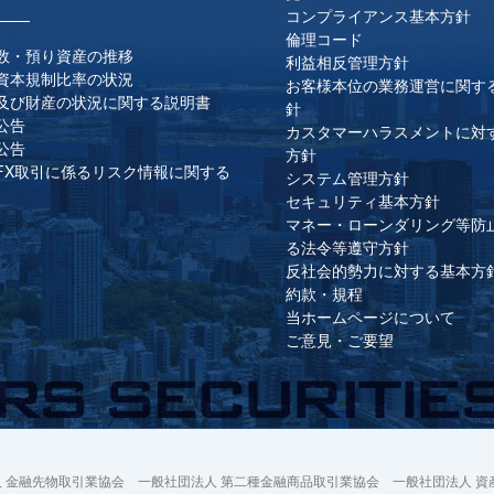
コンプライアンス基本方針
倫理コード
数・預り資産の推移
利益相反管理方針
資本規制比率の状況
お客様本位の業務運営に関す
及び財産の状況に関する説明書
針
公告
カスタマーハラスメントに対
公告
方針
FX取引に係るリスク情報に関する
システム管理方針
セキュリティ基本方針
マネー・ローンダリング等防
る法令等遵守方針
反社会的勢力に対する基本方
約款・規程
当ホームページについて
ご意見・ご要望
 金融先物取引業協会 一般社団法人 第二種金融商品取引業協会 一般社団法人 資