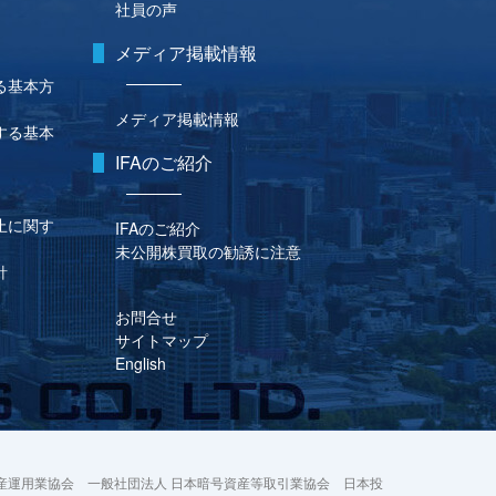
社員の声
メディア掲載情報
る基本方
メディア掲載情報
する基本
IFAのご紹介
止に関す
IFAのご紹介
未公開株買取の勧誘に注意
針
お問合せ
サイトマップ
English
産運用業協会 一般社団法人 日本暗号資産等取引業協会 日本投