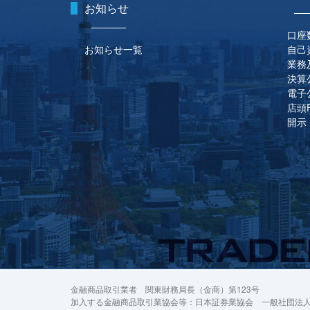
お知らせ
口座
お知らせ一覧
自己
業務
決算
電子
店頭
開示
金融商品取引業者 関東財務局長（金商）第123号
加入する金融商品取引業協会等：日本証券業協会 一般社団法人