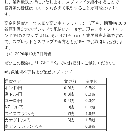
し、業界最狭水準にいたします。スプレッドを縮小することで、
投資家の皆様はコストをおさえて取引することが可能となりま
す。
高金利通貨として人気が高い南アフリカランド/円も、期間中は0.8
銭原則固定のスプレッドで配信いたします。現在、南アフリカラ
ンド/円のスワップは1Lotあたり71円（※）と業界最高水準ですの
で、スプレッドとスワップの両方とも好条件でお取引いただけま
す。
（※）2020年10月7日時点
ぜひこの機会に「LIGHT FX」でのお取引をご検討ください。
■対象通貨ペアおよび配信スプレッド
通貨ペア
変更前
変更後
ポンド/円
0.9銭
0.5銭
豪ドル/円
0.6銭
0.3銭
ユーロ/円
0.4銭
0.3銭
NZドル/円
1.0銭
0.9銭
スイスフラン/円
1.7銭
1.6銭
カナダドル/円
1.6銭
1.5銭
南アフリカランド/円
–
0.8銭