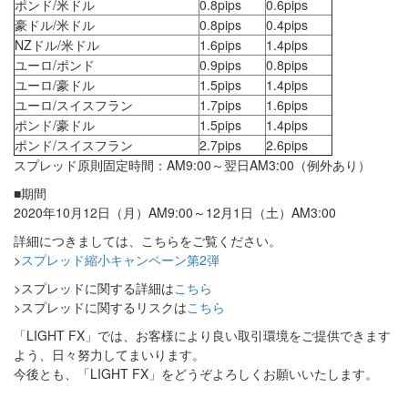
ポンド/米ドル
0.8pips
0.6pips
豪ドル/米ドル
0.8pips
0.4pips
NZドル/米ドル
1.6pips
1.4pips
ユーロ/ポンド
0.9pips
0.8pips
ユーロ/豪ドル
1.5pips
1.4pips
ユーロ/スイスフラン
1.7pips
1.6pips
ポンド/豪ドル
1.5pips
1.4pips
ポンド/スイスフラン
2.7pips
2.6pips
スプレッド原則固定時間：AM9:00～翌日AM3:00（例外あり）
■期間
2020年10月12日（月）AM9:00～12月1日（土）AM3:00
詳細につきましては、こちらをご覧ください。
>
スプレッド縮小キャンペーン第2弾
>スプレッドに関する詳細は
こちら
>スプレッドに関するリスクは
こちら
「LIGHT FX」では、お客様により良い取引環境をご提供できます
よう、日々努力してまいります。
今後とも、「LIGHT FX」をどうぞよろしくお願いいたします。