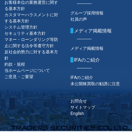
お客様本位の業務運営に関す
る基本方針
グループ採用情報
カスタマーハラスメントに対
社員の声
する基本方針
システム管理方針
メディア掲載情報
セキュリティ基本方針
マネー・ローンダリング等防
止に関する法令等遵守方針
メディア掲載情報
反社会的勢力に対する基本方
針
IFAのご紹介
約款・規程
当ホームページについて
ご意見・ご要望
IFAのご紹介
未公開株買取の勧誘に注意
お問合せ
サイトマップ
English