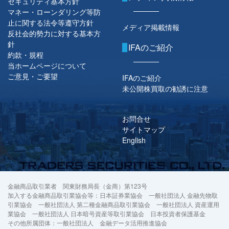
セキュリティ基本方針
マネー・ローンダリング等防
止に関する法令等遵守方針
メディア掲載情報
反社会的勢力に対する基本方
針
IFAのご紹介
約款・規程
当ホームページについて
ご意見・ご要望
IFAのご紹介
未公開株買取の勧誘に注意
お問合せ
サイトマップ
English
金融商品取引業者 関東財務局長（金商）第123号
加入する金融商品取引業協会等：日本証券業協会 一般社団法人 金融先物取
引業協会 一般社団法人 第二種金融商品取引業協会 一般社団法人 資産運用
業協会 一般社団法人 日本暗号資産等取引業協会 日本投資者保護基金
その他所属団体：一般社団法人 金融データ活用推進協会