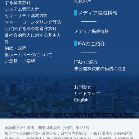
社員の声
する基本方針
システム管理方針
メディア掲載情報
セキュリティ基本方針
マネー・ローンダリング等防
止に関する法令等遵守方針
メディア掲載情報
反社会的勢力に対する基本方
針
IFAのご紹介
約款・規程
当ホームページについて
ご意見・ご要望
IFAのご紹介
未公開株買取の勧誘に注意
お問合せ
サイトマップ
English
金融商品取引業者 関東財務局長（金商）第123号
加入する金融商品取引業協会等：日本証券業協会 一般社団法人 金融先物取
引業協会 一般社団法人 第二種金融商品取引業協会 一般社団法人 資産運用