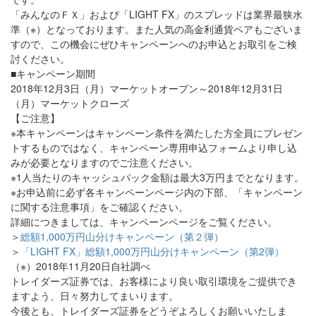
「みんなのＦＸ」および「LIGHT FX」のスプレッドは業界最狭水
準（※）となっております。また人気の高金利通貨ペアもございま
すので、この機会にぜひキャンペーンへのお申込とお取引をご検
討ください。
■キャンペーン期間
2018年12月3日（月）マーケットオープン～2018年12月31日
（月）マーケットクローズ
【ご注意】
※本キャンペーンはキャンペーン条件を満たした方全員にプレゼン
トするものではなく、キャンペーン専用申込フォームより申し込
みが必要となりますのでご注意ください。
※1人当たりのキャッシュバック金額は最大3万円までとなります。
※お申込前に必ず各キャンペーンページ内の下部、「キャンペーン
に関する注意事項」をご確認ください。
詳細につきましては、キャンペーンページをご覧ください。
＞
総額1,000万円山分けキャンペーン（第２弾）
＞
「LIGHT FX」総額1,000万円山分けキャンペーン（第2弾）
（※）2018年11月20日自社調べ
トレイダーズ証券では、お客様により良い取引環境をご提供でき
ますよう、日々努力してまいります。
今後とも、トレイダーズ証券をどうぞよろしくお願いいたしま