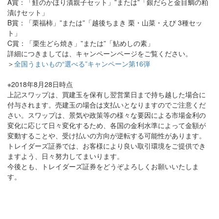
A賞：「鮭のかほり漬親子セット」”または”「銀だらと金目鯛の粕
漬けセット」
B賞：「栗福柿」”または”「越後ちまき 栗・山菜・えび 3種セッ
ト」
C賞：「栗生どら焼き」”または”「鮎めしの素」
詳細につきましては、キャンペーンページをご覧ください。
＞
全国うまいもの“選べる”キャンペーン第16弾
※2018年8月28日時点
上記スワップは、買建玉を保有し翌営業日まで持ち越した場合に
付与されます。売建玉の場合は支払いとなりますのでご注意くだ
さい。スワップは、景気や政策等の様々な要因による市場金利の
変化に応じて日々変化するため、各国の金利水準によって金額が
変動することや、受け払いの方向が逆転する可能性があります。
トレイダーズ証券では、お客様により良い取引環境をご提供でき
ますよう、日々努力してまいります。
今後とも、トレイダーズ証券をどうぞよろしくお願いいたしま
す。