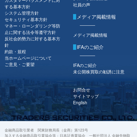
社員の声
する基本方針
システム管理方針
メディア掲載情報
セキュリティ基本方針
マネー・ローンダリング等防
止に関する法令等遵守方針
メディア掲載情報
反社会的勢力に対する基本方
針
IFAのご紹介
約款・規程
当ホームページについて
ご意見・ご要望
IFAのご紹介
未公開株買取の勧誘に注意
お問合せ
サイトマップ
English
金融商品取引業者 関東財務局長（金商）第123号
加入する金融商品取引業協会等：日本証券業協会 一般社団法人 金融先物取