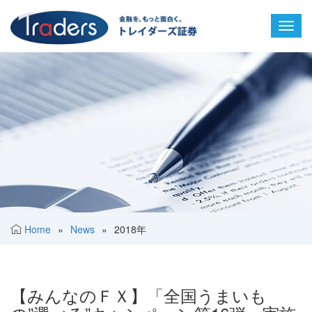
Toggl
navig
Home
»
News
»
2018年
【みんなのＦＸ】「全国うまいも