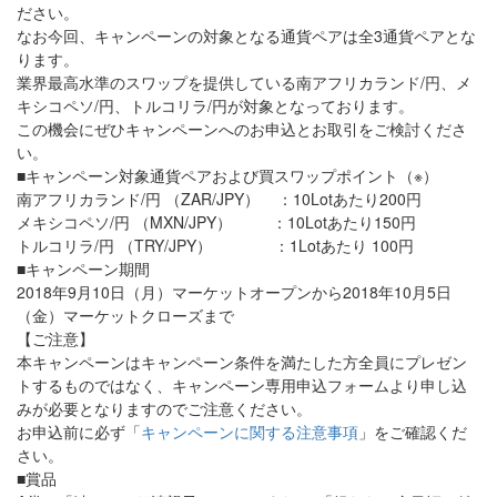
ださい。
なお今回、キャンペーンの対象となる通貨ペアは全3通貨ペアとな
ります。
業界最高水準のスワップを提供している南アフリカランド/円、メ
キシコペソ/円、トルコリラ/円が対象となっております。
この機会にぜひキャンペーンへのお申込とお取引をご検討くださ
い。
■キャンペーン対象通貨ペアおよび買スワップポイント（※）
南アフリカランド/円 （ZAR/JPY） ：10Lotあたり200円
メキシコペソ/円 （MXN/JPY） ：10Lotあたり150円
トルコリラ/円 （TRY/JPY） ：1Lotあたり 100円
■キャンペーン期間
2018年9月10日（月）マーケットオープンから2018年10月5日
（金）マーケットクローズまで
【ご注意】
本キャンペーンはキャンペーン条件を満たした方全員にプレゼン
トするものではなく、キャンペーン専用申込フォームより申し込
みが必要となりますのでご注意ください。
お申込前に必ず「
キャンペーンに関する注意事項
」をご確認くだ
さい。
■賞品