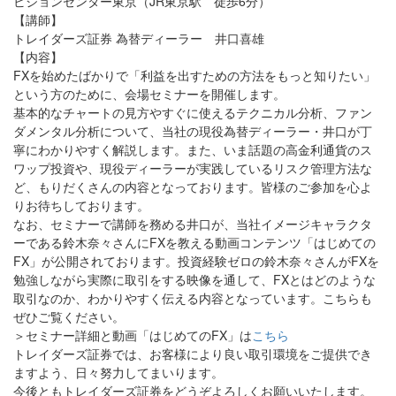
ビジョンセンター東京（JR東京駅 徒歩6分）
【講師】
トレイダーズ証券 為替ディーラー 井口喜雄
【内容】
FXを始めたばかりで「利益を出すための方法をもっと知りたい」
という方のために、会場セミナーを開催します。
基本的なチャートの見方やすぐに使えるテクニカル分析、ファン
ダメンタル分析について、当社の現役為替ディーラー・井口が丁
寧にわかりやすく解説します。また、いま話題の高金利通貨のス
ワップ投資や、現役ディーラーが実践しているリスク管理方法な
ど、もりだくさんの内容となっております。皆様のご参加を心よ
りお待ちしております。
なお、セミナーで講師を務める井口が、当社イメージキャラクタ
ーである鈴木奈々さんにFXを教える動画コンテンツ「はじめての
FX」が公開されております。投資経験ゼロの鈴木奈々さんがFXを
勉強しながら実際に取引をする映像を通して、FXとはどのような
取引なのか、わかりやすく伝える内容となっています。こちらも
ぜひご覧ください。
＞セミナー詳細と動画「はじめてのFX」は
こちら
トレイダーズ証券では、お客様により良い取引環境をご提供でき
ますよう、日々努力してまいります。
今後ともトレイダーズ証券をどうぞよろしくお願いいたします。