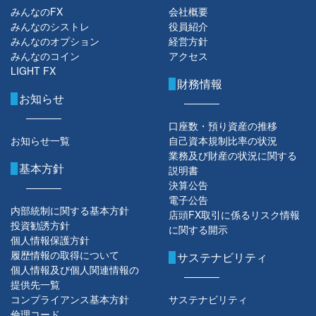
みんなのFX
会社概要
みんなのシストレ
役員紹介
みんなのオプション
経営方針
みんなのコイン
アクセス
LIGHT FX
財務情報
お知らせ
口座数・預り資産の推移
お知らせ一覧
自己資本規制比率の状況
業務及び財産の状況に関する
基本方針
説明書
決算公告
電子公告
内部統制に関する基本方針
店頭FX取引に係るリスク情報
投資勧誘方針
に関する開示
個人情報保護方針
履歴情報の取得について
サステナビリティ
個人情報及び個人関連情報の
提供先一覧
コンプライアンス基本方針
サステナビリティ
倫理コード