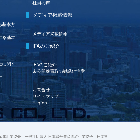
社員の声
メディア掲載情報
る基本方
メディア掲載情報
する基本
IFAのご紹介
止に関す
IFAのご紹介
未公開株買取の勧誘に注意
針
お問合せ
サイトマップ
English
産運用業協会 一般社団法人 日本暗号資産等取引業協会 日本投