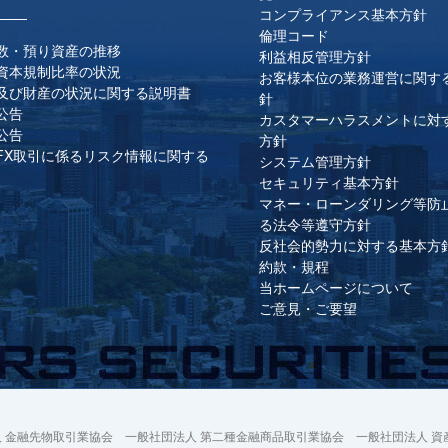
コンプライアンス基本方針
倫理コード
数・預り資産の推移
利益相反管理方針
資本規制比率の状況
お客様本位の業務運営に関す
及び財産の状況に関する説明書
針
公告
カスタマーハラスメントに対
公告
方針
FX取引に係るリスク情報に関する
システム管理方針
セキュリティ基本方針
マネー・ローンダリング等防
る法令等遵守方針
反社会的勢力に対する基本方
約款・規程
当ホームページについて
ご意見・ご要望
 金融先物取引業協会 一般社団法人 第二種金融商品取引業協会 一般社団法人 資