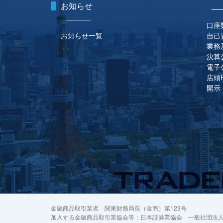
お知らせ
口座
お知らせ一覧
自己
業務
決算
電子
店頭
開示
金融商品取引業者 関東財務局長（金商）第123号
加入する金融商品取引業協会等：日本証券業協会 一般社団法人