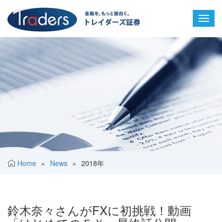
Toggl
navig
Home
»
News
»
2018年
鈴木奈々さんがFXに初挑戦！動画