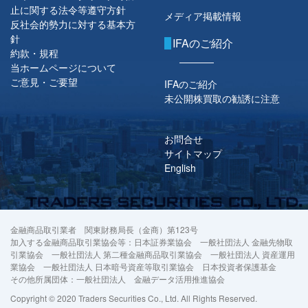
止に関する法令等遵守方針
メディア掲載情報
反社会的勢力に対する基本方
針
IFAのご紹介
約款・規程
当ホームページについて
ご意見・ご要望
IFAのご紹介
未公開株買取の勧誘に注意
お問合せ
サイトマップ
English
金融商品取引業者 関東財務局長（金商）第123号
加入する金融商品取引業協会等：日本証券業協会 一般社団法人 金融先物取
引業協会 一般社団法人 第二種金融商品取引業協会 一般社団法人 資産運用
業協会 一般社団法人 日本暗号資産等取引業協会 日本投資者保護基金
その他所属団体：一般社団法人 金融データ活用推進協会
Copyright © 2020 Traders Securities Co., Ltd. All Rights Reserved.