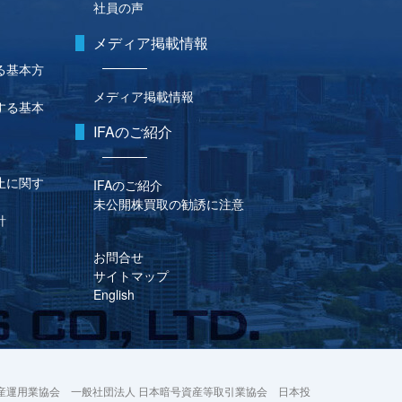
社員の声
メディア掲載情報
る基本方
メディア掲載情報
する基本
IFAのご紹介
止に関す
IFAのご紹介
未公開株買取の勧誘に注意
針
お問合せ
サイトマップ
English
産運用業協会 一般社団法人 日本暗号資産等取引業協会 日本投