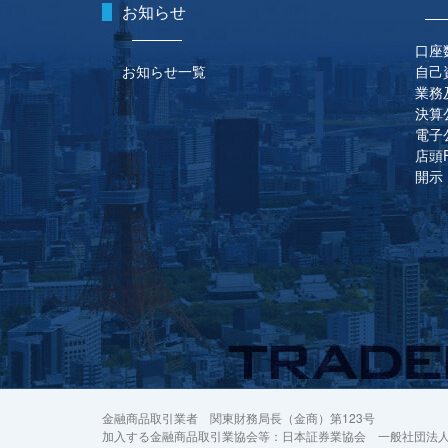
お知らせ
口座
お知らせ一覧
自己
業務
決算
電子
店頭
開示
金融商品取引業者 関東財務局長（金商）第123号
加入する金融商品取引業協会等：日本証券業協会 一般社団法人