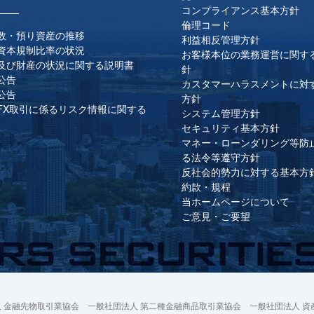
コンプライアンス基本方針
倫理コード
数・預り資産の推移
利益相反管理方針
資本規制比率の状況
お客様本位の業務運営に関す
及び財産の状況に関する説明書
針
公告
カスタマーハラスメントに対
公告
方針
FX取引に係るリスク情報に関する
システム管理方針
セキュリティ基本方針
マネー・ローンダリング等防
る法令等遵守方針
反社会的勢力に対する基本方
約款・規程
当ホームページについて
ご意見・ご要望
 金融先物取引業協会 一般社団法人 第二種金融商品取引業協会 一般社団法人 資