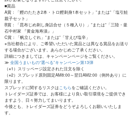
■賞品
A賞：「鰹のたたき2本・トロ鰹刺身1本セット」”または”「塩引鮭
親子セット」
B賞：「昆布じめ刺し身詰合せ（５種入り）」”または”「三陸・釜
石中村家 『黄金海寿漬』」
C賞：「帆立しぐれ」”または”「甘えび塩辛」
※当社都合により、ご希望いただいた賞品とは異なる賞品をお送り
する場合がございます。あらかじめご了承ください。
詳細につきましては、キャンペーンページをご覧ください。
≫
全国うまいもの“選べる”キャンペーン第13弾
（※1）スリッページ設定された注文を除く
（※2）スプレッド原則固定AM8:00～翌日AM2:00（例外あり）に
限ります。
スプレッドに関するリスクは
こちら
をご確認ください。
トレイダーズ証券では、お客様により良い取引環境をご提供でき
ますよう、日々努力してまいります。
今後とも、トレイダーズ証券をどうぞよろしくお願いいたしま
す。