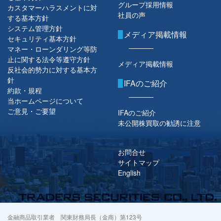
グループ採用情報
カスタマーハラスメントに対
社員の声
する基本方針
システム管理方針
メディア掲載情報
セキュリティ基本方針
マネー・ローンダリング等防
止に関する法令等遵守方針
メディア掲載情報
反社会的勢力に対する基本方
針
IFAのご紹介
約款・規程
当ホームページについて
ご意見・ご要望
IFAのご紹介
未公開株買取の勧誘に注意
お問合せ
サイトマップ
English
金融商品取引業者 関東財務局長（金商）第123号