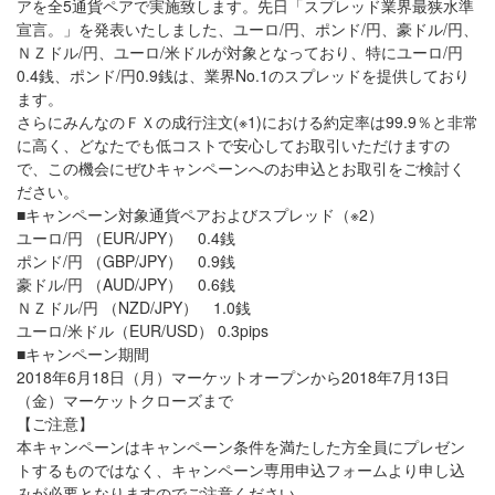
アを全5通貨ペアで実施致します。 先日「スプレッド業界最狭水準
宣言。」を発表いたしました、ユーロ/円、ポンド/円、豪ドル/円、
ＮＺドル/円、ユーロ/米ドルが対象となっており、特にユーロ/円
0.4銭、ポンド/円0.9銭は、業界No.1のスプレッドを提供しており
ます。
さらにみんなのＦＸの成行注文(※1)における約定率は99.9％と非常
に高く、どなたでも低コストで安心してお取引いただけますの
で、この機会にぜひキャンペーンへのお申込とお取引をご検討く
ださい。
■キャンペーン対象通貨ペアおよびスプレッド（※2）
ユーロ/円 （EUR/JPY） 0.4銭
ポンド/円 （GBP/JPY） 0.9銭
豪ドル/円 （AUD/JPY） 0.6銭
ＮＺドル/円 （NZD/JPY） 1.0銭
ユーロ/米ドル（EUR/USD） 0.3pips
■キャンペーン期間
2018年6月18日（月）マーケットオープンから2018年7月13日
（金）マーケットクローズまで
【ご注意】
本キャンペーンはキャンペーン条件を満たした方全員にプレゼン
トするものではなく、キャンペーン専用申込フォームより申し込
みが必要となりますのでご注意ください。