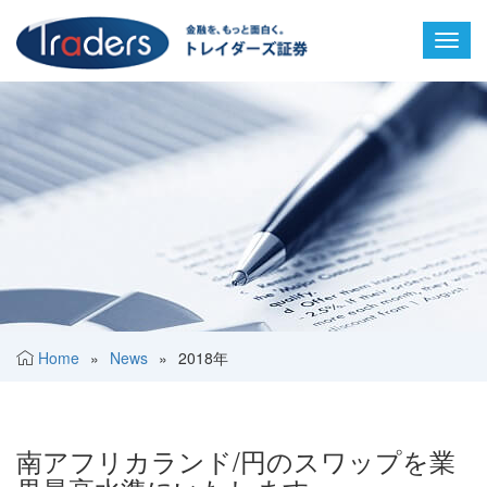
Toggl
navig
Home
»
News
»
2018年
南アフリカランド/円のスワップを業