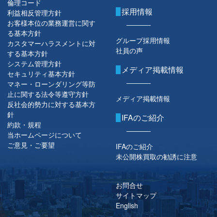
倫理コード
採用情報
利益相反管理方針
お客様本位の業務運営に関す
る基本方針
グループ採用情報
カスタマーハラスメントに対
社員の声
する基本方針
システム管理方針
メディア掲載情報
セキュリティ基本方針
マネー・ローンダリング等防
止に関する法令等遵守方針
メディア掲載情報
反社会的勢力に対する基本方
針
IFAのご紹介
約款・規程
当ホームページについて
ご意見・ご要望
IFAのご紹介
未公開株買取の勧誘に注意
お問合せ
サイトマップ
English