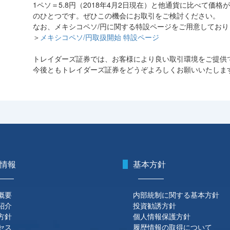
1ペソ＝5.8円（2018年4月2日現在）と他通貨に比べて
のひとつです。ぜひこの機会にお取引をご検討ください。
なお、メキシコペソ/円に関する特設ページをご用意してお
＞
メキシコペソ/円取扱開始 特設ページ
トレイダーズ証券では、お客様により良い取引環境をご提供
今後ともトレイダーズ証券をどうぞよろしくお願いいたしま
情報
基本方針
概要
内部統制に関する基本方針
紹介
投資勧誘方針
方針
個人情報保護方針
セス
履歴情報の取得について