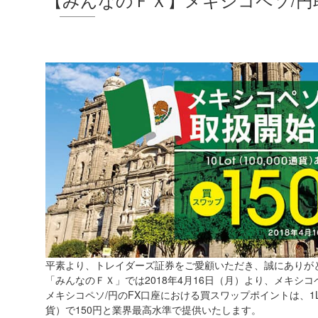
平素より、トレイダーズ証券をご愛顧いただき、誠にありが
「みんなのＦＸ」では2018年4月16日（月）より、メキシ
メキシコペソ/円のFX口座における買スワップポイントは、1Lot（1
貨）で150円と業界最高水準で提供いたします。