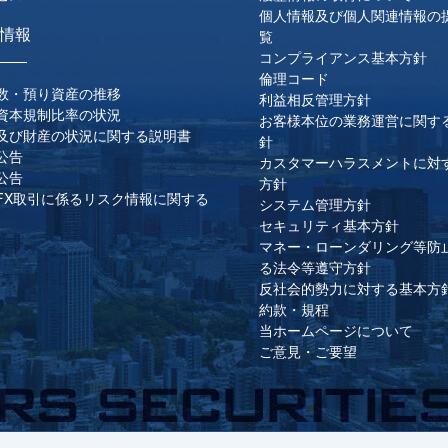
個人情報及び個人関連情報の
情報
覧
コンプライアンス基本方針
倫理コード
数・預り資産の推移
利益相反管理方針
資本規制比率の状況
お客様本位の業務運営に関す
及び財産の状況に関する説明書
針
公告
カスタマーハラスメントに対
公告
方針
FX取引に係るリスク情報に関する
システム管理方針
セキュリティ基本方針
マネー・ローンダリング等防
る法令等遵守方針
反社会的勢力に対する基本方
約款・規程
当ホームページについて
ご意見・ご要望