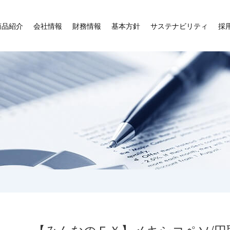
商品紹介
会社情報
財務情報
基本方針
サステナビリティ
採
【みんなのＦＸ】メキシコペソ/円