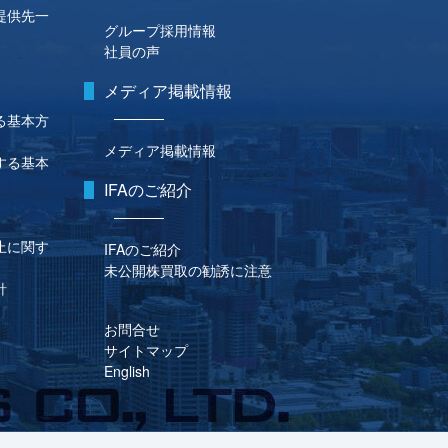
提供先一
グループ採用情報
社員の声
メディア掲載情報
る基本方
メディア掲載情報
する基本
IFAのご紹介
止に関す
IFAのご紹介
未公開株買取の勧誘に注意
針
お問合せ
サイトマップ
English