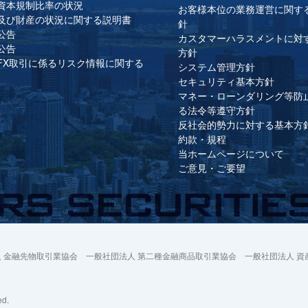
資本規制比率の状況
お客様本位の業務運営に関す
及び財産の状況に関する説明書
針
公告
カスタマーハラスメントに対
公告
方針
FX取引に係るリスク情報に関する
システム管理方針
セキュリティ基本方針
マネー・ローンダリング等防
る法令等遵守方針
反社会的勢力に対する基本方
約款・規程
当ホームページについて
ご意見・ご要望
 金融先物取引業協会 一般社団法人 第二種金融商品取引業協会 一般社団法人 資
ed.