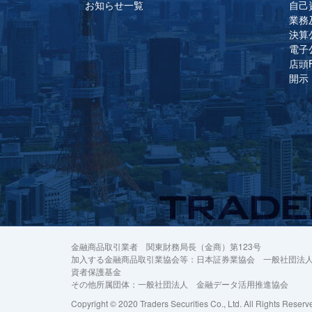
お知らせ一覧
自己
業務
決算
電子
店頭
開示
金融商品取引業者 関東財務局長（金商）第123号
加入する金融商品取引業協会等：日本証券業協会 一般社団法人
資者保護基金
その他所属団体：一般社団法人 金融データ活用推進協会
Copyright © 2020 Traders Securities Co., Ltd. All Rights Reserv