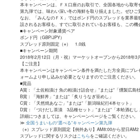
本キャンペーンは、ＦＸ口座のお取引で、全国各地から取寄
第九弾では、味わい深い冬の海鮮を取り揃えました。ぜひご
なお、「みんなのＦＸ」ではポンド円のスプレッドを業界最狭
設されるお客様も、すでに取引されているお客様も、この機
■キャンペーン対象通貨ペア
ポンド円（GBP/JPY）
スプレッド原則固定（※） 1.0銭
■キャンペーン期間
2018年2月12日（月・祝）マーケットオープンから2018
【ご注意】
本キャンペーンはキャンペーン条件を満たした方全員にプレ
ォームより申し込みが必要となりますのでご注意ください。
■賞品
A賞：「土佐粕漬け 魚の粕漬け詰合せ」”または”「燻製広島
B賞：「海鮮丼」”または”「炙りうなぎ笹めし」
C賞：「天然焼あなご」”または”「新潟味紀行4本セット」
D賞：「づけだし茶漬 3品種セット」”または”「本蛤酒むし
詳細につきましては、キャンペーンページをご覧ください。
≫
全国うまいもの“選べる”キャンペーン第九弾
（※）スプレッド原則固定【例外あり】AM8:00から翌日AM
スプレッドに関するリスクは
こちら
をご確認ください。