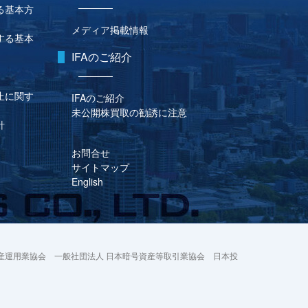
る基本方
メディア掲載情報
する基本
IFAのご紹介
止に関す
IFAのご紹介
未公開株買取の勧誘に注意
針
お問合せ
サイトマップ
English
産運用業協会 一般社団法人 日本暗号資産等取引業協会 日本投