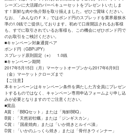
シーズンに大活躍のバーベキューセットをプレゼントいたしま
す！新鮮な肉や魚介類を取り揃えました。ぜひご賞味ください。
なお、「みんなのＦＸ」ではポンド円のスプレッドを業界最狭水
準の1.0銭でご提供しております。初めて口座開設されるお客様
も、すでに取引されているお客様も、この機会にぜひポンド円で
のお取引をご検討ください。
■キャンペーン対象通貨ペア
ポンド円（GBP/JPY）
スプレッド原則固定（※） 1.0銭
■キャンペーン期間
2017年5月15日（月）マーケットオープンから2017年6月9日
（金）マーケットクローズまで
【ご注意】
本キャンペーンはキャンペーン条件を満たした方全員にプレゼン
トするものではなく、キャンペーン専用申込フォームより申し込
みが必要となりますのでご注意ください。
■賞品
A賞：「BBQセット」または「海鮮BBQ」
B賞：「天然岩牡蠣」または「ジンギスカン」
C賞：「国産焼肉」または「いか焼きとルイベ漬」
D賞：「いかのふっくら焼き」または「骨付きウィンナー」