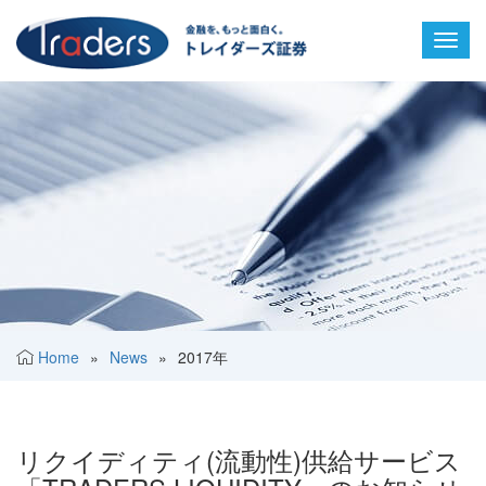
Toggl
navig
Home
»
News
»
2017年
リクイディティ(流動性)供給サービス