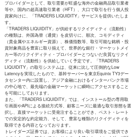
プロバイダーとして、取引需要が旺盛な海外の金融商品取引業者
等や、国内の超高速取引業者（HFT）、大口で取引を行う個人投
資家向けに、「TRADERS LIQUIDITY」サービスを提供いたしま
す。
「TRADERS LIQUIDITY」が供給するリクイディティ（流動性）
の種類は、外国為替（通貨）を皮切りに、順次、コモディティ
（貴金属やエネルギー資源）、株価指数等、取引可能な銘柄・投
資対象商品を豊富に取り揃えて、世界的な銀行・マーケットメイ
カー等のリクイディティ・プロバイダーとつないだ良質なリクイ
ディティ（流動性）を供給していく予定です。「TRADERS
LIQUIDITY」の取引システムは、従来に比して圧倒的なLow
Latencyを実現したもので、基幹サーバーを東京Equinix TY3デー
タセンター内に設置し、アジア金融におけるインターバンク市場
の中心地で、最先端の金融マーケットに瞬時にアクセスすること
を可能にしております。
また、「TRADERS LIQUIDITY」では、インストール型の専用取
引画面やAPIによる接続方式等、顧客ニーズに最適な取引形態を選
択し、直接マーケットに受発注することができ、ベスト・レート
での安定的な約定能力、そして、豊富な種類のリクイディティを
取得できる内容となっております。
トレイダーズ証券では、お客様により良い取引環境をご提供でき