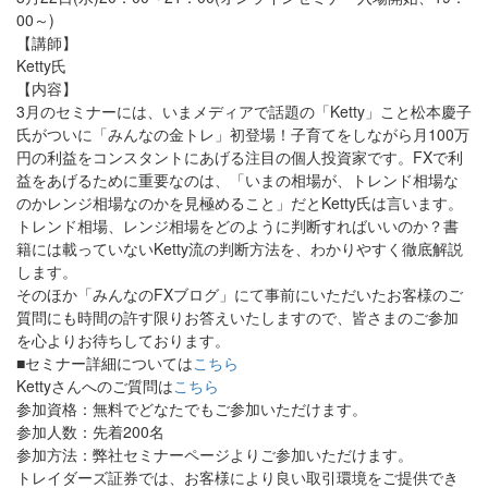
00～)
【講師】
Ketty氏
【内容】
3月のセミナーには、いまメディアで話題の「Ketty」こと松本慶子
氏がついに「みんなの金トレ」初登場！子育てをしながら月100万
円の利益をコンスタントにあげる注目の個人投資家です。FXで利
益をあげるために重要なのは、「いまの相場が、トレンド相場な
のかレンジ相場なのかを見極めること」だとKetty氏は言います。
トレンド相場、レンジ相場をどのように判断すればいいのか？書
籍には載っていないKetty流の判断方法を、わかりやすく徹底解説
します。
そのほか「みんなのFXブログ」にて事前にいただいたお客様のご
質問にも時間の許す限りお答えいたしますので、皆さまのご参加
を心よりお待ちしております。
■セミナー詳細については
こちら
Kettyさんへのご質問は
こちら
参加資格：無料でどなたでもご参加いただけます。
参加人数：先着200名
参加方法：弊社セミナーページよりご参加いただけます。
トレイダーズ証券では、お客様により良い取引環境をご提供でき