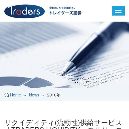
Toggl
navig
Home
»
News
»
2016年
リクイディティ(流動性)供給サービス