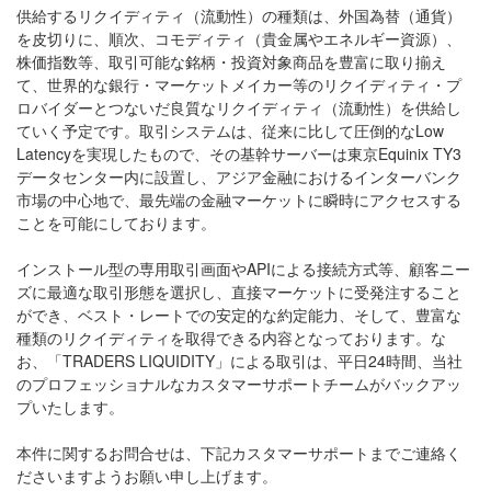
供給するリクイディティ（流動性）の種類は、外国為替（通貨）
を皮切りに、順次、コモディティ（貴金属やエネルギー資源）、
株価指数等、取引可能な銘柄・投資対象商品を豊富に取り揃え
て、世界的な銀行・マーケットメイカー等のリクイディティ・プ
ロバイダーとつないだ良質なリクイディティ（流動性）を供給し
ていく予定です。取引システムは、従来に比して圧倒的なLow
Latencyを実現したもので、その基幹サーバーは東京Equinix TY3
データセンター内に設置し、アジア金融におけるインターバンク
市場の中心地で、最先端の金融マーケットに瞬時にアクセスする
ことを可能にしております。
インストール型の専用取引画面やAPIによる接続方式等、顧客ニー
ズに最適な取引形態を選択し、直接マーケットに受発注すること
ができ、ベスト・レートでの安定的な約定能力、そして、豊富な
種類のリクイディティを取得できる内容となっております。な
お、「TRADERS LIQUIDITY」による取引は、平日24時間、当社
のプロフェッショナルなカスタマーサポートチームがバックアッ
プいたします。
本件に関するお問合せは、下記カスタマーサポートまでご連絡く
ださいますようお願い申し上げます。