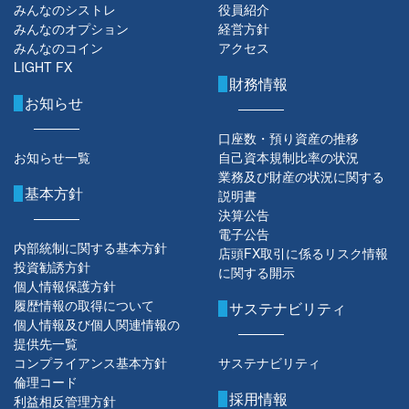
みんなのシストレ
役員紹介
みんなのオプション
経営方針
みんなのコイン
アクセス
LIGHT FX
財務情報
お知らせ
口座数・預り資産の推移
お知らせ一覧
自己資本規制比率の状況
業務及び財産の状況に関する
基本方針
説明書
決算公告
電子公告
内部統制に関する基本方針
店頭FX取引に係るリスク情報
投資勧誘方針
に関する開示
個人情報保護方針
履歴情報の取得について
サステナビリティ
個人情報及び個人関連情報の
提供先一覧
コンプライアンス基本方針
サステナビリティ
倫理コード
採用情報
利益相反管理方針