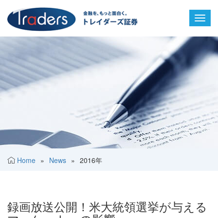
Toggl
navig
Home
»
News
»
2016年
録画放送公開！米大統領選挙が与える