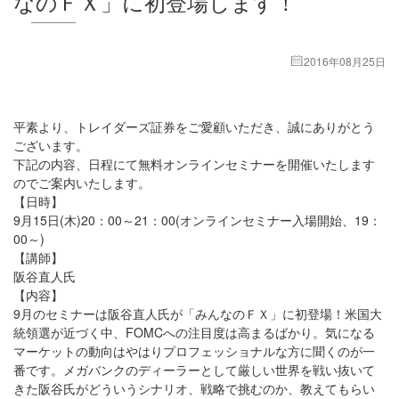
なのＦＸ」に初登場します！
2016年08月25日
平素より、トレイダーズ証券をご愛顧いただき、誠にありがとう
ございます。
下記の内容、日程にて無料オンラインセミナーを開催いたします
のでご案内いたします。
【日時】
9月15日(木)20：00～21：00(オンラインセミナー入場開始、19：
00～)
【講師】
阪谷直人氏
【内容】
9月のセミナーは阪谷直人氏が「みんなのＦＸ」に初登場！米国大
統領選が近づく中、FOMCへの注目度は高まるばかり。気になる
マーケットの動向はやはりプロフェッショナルな方に聞くのが一
番です。メガバンクのディーラーとして厳しい世界を戦い抜いて
きた阪谷氏がどういうシナリオ、戦略で挑むのか、教えてもらい