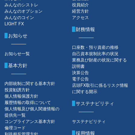
みんなのシストレ
役員紹介
みんなのオプション
経営方針
みんなのコイン
アクセス
LIGHT FX
財務情報
お知らせ
口座数・預り資産の推移
お知らせ一覧
自己資本規制比率の状況
業務及び財産の状況に関する
基本方針
説明書
決算公告
電子公告
内部統制に関する基本方針
店頭FX取引に係るリスク情報
投資勧誘方針
に関する開示
個人情報保護方針
履歴情報の取得について
サステナビリティ
個人情報及び個人関連情報の
提供先一覧
コンプライアンス基本方針
サステナビリティ
倫理コード
採用情報
利益相反管理方針