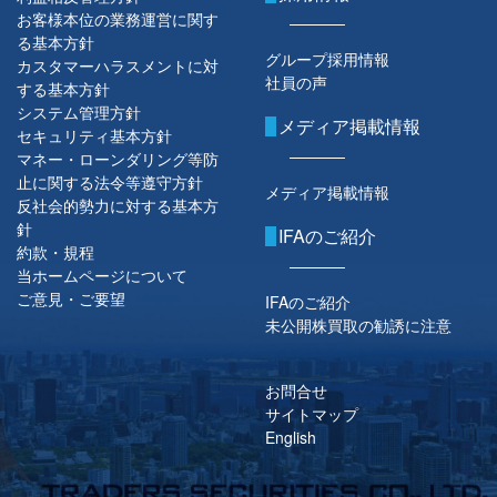
お客様本位の業務運営に関す
る基本方針
グループ採用情報
カスタマーハラスメントに対
社員の声
する基本方針
システム管理方針
メディア掲載情報
セキュリティ基本方針
マネー・ローンダリング等防
止に関する法令等遵守方針
メディア掲載情報
反社会的勢力に対する基本方
針
IFAのご紹介
約款・規程
当ホームページについて
ご意見・ご要望
IFAのご紹介
未公開株買取の勧誘に注意
お問合せ
サイトマップ
English