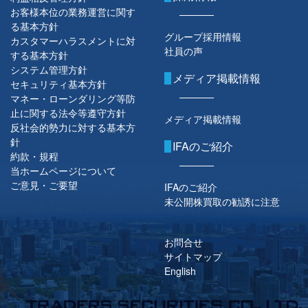
お客様本位の業務運営に関す
る基本方針
グループ採用情報
カスタマーハラスメントに対
社員の声
する基本方針
システム管理方針
メディア掲載情報
セキュリティ基本方針
マネー・ローンダリング等防
止に関する法令等遵守方針
メディア掲載情報
反社会的勢力に対する基本方
針
IFAのご紹介
約款・規程
当ホームページについて
ご意見・ご要望
IFAのご紹介
未公開株買取の勧誘に注意
お問合せ
サイトマップ
English