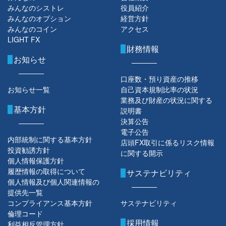
みんなのシストレ
役員紹介
みんなのオプション
経営方針
みんなのコイン
アクセス
LIGHT FX
財務情報
お知らせ
口座数・預り資産の推移
お知らせ一覧
自己資本規制比率の状況
業務及び財産の状況に関する
基本方針
説明書
決算公告
電子公告
内部統制に関する基本方針
店頭FX取引に係るリスク情報
投資勧誘方針
に関する開示
個人情報保護方針
履歴情報の取得について
サステナビリティ
個人情報及び個人関連情報の
提供先一覧
コンプライアンス基本方針
サステナビリティ
倫理コード
採用情報
利益相反管理方針