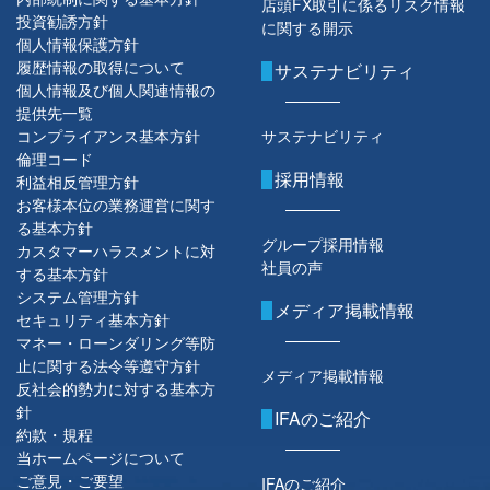
店頭FX取引に係るリスク情報
投資勧誘方針
に関する開示
個人情報保護方針
履歴情報の取得について
サステナビリティ
個人情報及び個人関連情報の
提供先一覧
コンプライアンス基本方針
サステナビリティ
倫理コード
採用情報
利益相反管理方針
お客様本位の業務運営に関す
る基本方針
グループ採用情報
カスタマーハラスメントに対
社員の声
する基本方針
システム管理方針
メディア掲載情報
セキュリティ基本方針
マネー・ローンダリング等防
止に関する法令等遵守方針
メディア掲載情報
反社会的勢力に対する基本方
針
IFAのご紹介
約款・規程
当ホームページについて
ご意見・ご要望
IFAのご紹介