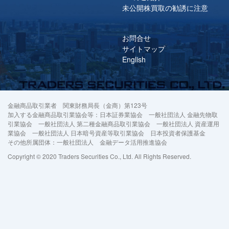
未公開株買取の勧誘に注意
お問合せ
サイトマップ
English
金融商品取引業者 関東財務局長（金商）第123号
加入する金融商品取引業協会等：日本証券業協会 一般社団法人 金融先物取
引業協会 一般社団法人 第二種金融商品取引業協会 一般社団法人 資産運用
業協会 一般社団法人 日本暗号資産等取引業協会 日本投資者保護基金
その他所属団体：一般社団法人 金融データ活用推進協会
Copyright © 2020 Traders Securities Co., Ltd. All Rights Reserved.