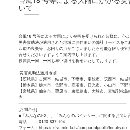
いて
台風18 号等による大雨により被害を受けられた皆様に、心
災害救助法が適用された地域にお住まいの弊社サービスをご
印鑑の喪失等、お困りの点がございましたら可能な限り便宜
合せくださいますようご案内申し上げます。
役職員一同、一日も早い復旧を祈念いたしております。
——————————————————————————–
[災害救助法適用地域]
【茨城県】古河市、結城市、下妻市、常総市、筑西市、結城
【栃木県】栃木市、佐野市、鹿沼市、日光市、小山市、下野
【宮城県】仙台市、栗原市、東松島市、大崎市、宮城郡松島
内
——————————————————————————–
[お問合せ]
■「みんなのFX」、「みんなのバイナリー」に関するお問い
電話 ：0120-637-104
フォーム：https://fxlive.min-fx.tv/comportalpublic/Inquiry.do