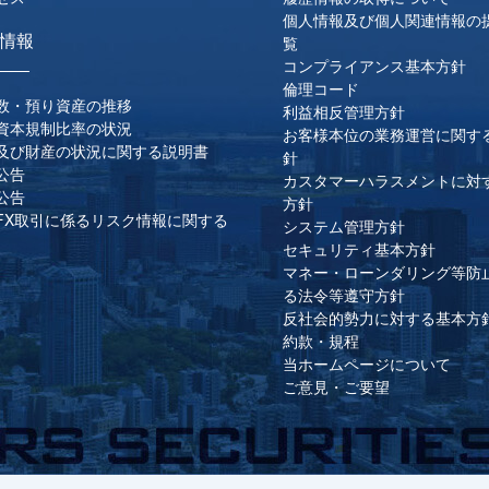
個人情報及び個人関連情報の
情報
覧
コンプライアンス基本方針
倫理コード
数・預り資産の推移
利益相反管理方針
資本規制比率の状況
お客様本位の業務運営に関す
及び財産の状況に関する説明書
針
公告
カスタマーハラスメントに対
公告
方針
FX取引に係るリスク情報に関する
システム管理方針
セキュリティ基本方針
マネー・ローンダリング等防
る法令等遵守方針
反社会的勢力に対する基本方
約款・規程
当ホームページについて
ご意見・ご要望