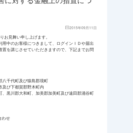
2015年09月11日
よりお見舞い申し上げます。
利用中のお客様につきまして、ログインＩＤや届出
措置を講じさせていただきますので、下記までお問
郡八千代町及び猿島郡境町
市及び下都賀郡野木町内
町、黒川郡大和町、加美郡加美町及び遠田郡涌谷町
合わせ