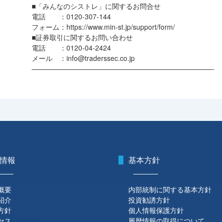
■「みんなのシストレ」に関するお問合せ
電話 ：0120-307-144
フォーム：https://www.min-st.jp/support/form/
■証券取引に関するお問い合わせ
電話 ：0120-04-2424
メール ：info@traderssec.co.jp
——————————————————————————-
情報
基本方針
概要
内部統制に関する基本方針
紹介
投資勧誘方針
方針
個人情報保護方針
セス
履歴情報の取得について